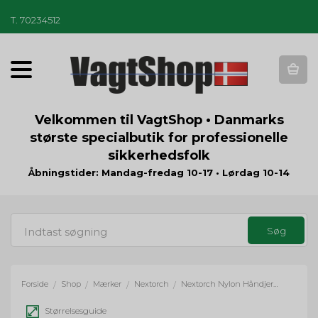
T
.
70234512
T
o
g
g
Velkommen til VagtShop • Danmarks
l
største specialbutik for professionelle
e
sikkerhedsfolk
n
a
Åbningstider: Mandag-fredag 10-17 • Lørdag 10-14
v
i
g
a
t
i
o
Forside
Shop
Mærker
Nextorch
Nextorch Nylon Håndjernstaske
/
/
/
/
n
Størrelsesguide