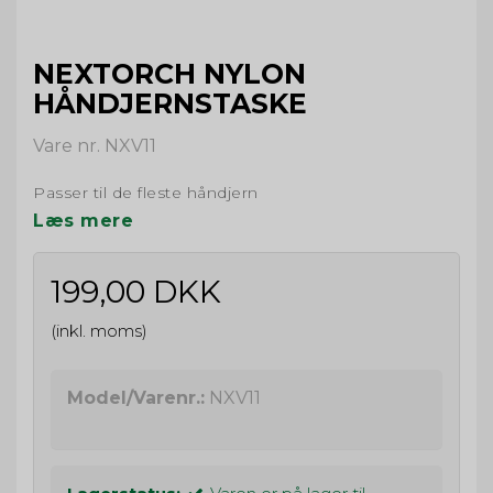
NEXTORCH NYLON
HÅNDJERNSTASKE
Vare nr. NXV11
Passer til de fleste håndjern
Læs mere
199,00 DKK
(inkl. moms)
Model/Varenr.:
NXV11