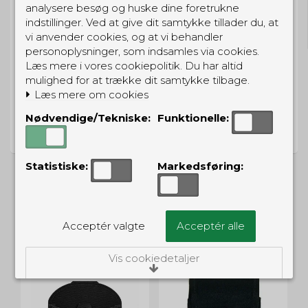
GRATIS LEVERING
analysere besøg og huske dine foretrukne
indstillinger. Ved at give dit samtykke tillader du, at
Til pakkeboks ved køb for 399 kr.
Gratis hjemmelevering for 699 kr.
vi anvender cookies, og at vi behandler
personoplysninger, som indsamles via cookies.
Læs mere i vores cookiepolitik. Du har altid
mulighed for at trække dit samtykke tilbage.
Læs mere om cookies
PRISGARANTI
Nødvendige/Tekniske:
Funktionelle:
Vi har prisgaranti på alle produkter
Statistiske:
Markedsføring:
ALTERNATIVE PRODUKTER
Acceptér valgte
Acceptér alle
Vis cookiedetaljer
Nødvendige/Tekniske
Tekniske cookies er nødvendige for, at langt