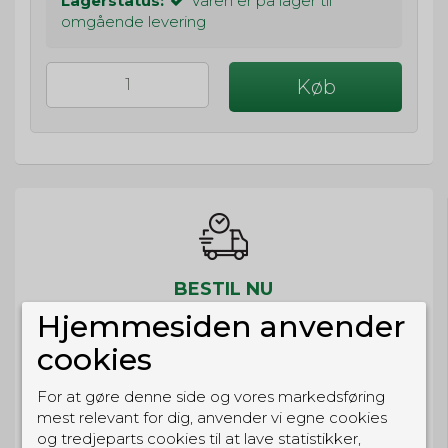
Lagerstatus:
Varen er på lager til
omgående levering
Køb
BESTIL NU
Hjemmesiden anvender
så sender vi om
63t 2m 46s
Eller hent i butikken til kl. 17:00
cookies
For at gøre denne side og vores markedsføring
mest relevant for dig, anvender vi egne cookies
og tredjeparts cookies til at lave statistikker,