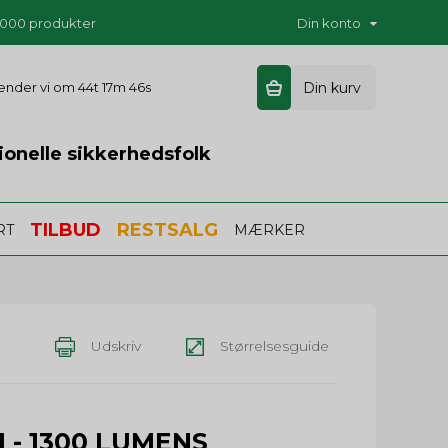
5.000 produkter
Din konto
 sender vi om
44t 17m 45s
Din kurv
ionelle sikkerhedsfolk
TILBUD
RESTSALG
RT
MÆRKER
Udskriv
Størrelsesguide
 - 1300 LUMENS