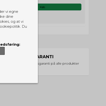
Køb
der vi egne
ske dine
okies, og at vi
ookiepolitik. Du
edsføring:
PRISGARANTI
Vi har prisgaranti på alle produkter
er, som de skal.
ndvirkning på din
sider.