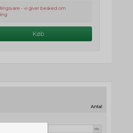
llingsvare - vi giver besked om
ling
Køb
Antal
stk.