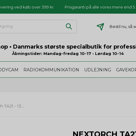
levering ved køb over 399 kr.
Prisgaranti på alle vores mere end 
Bestil nu, så
p • Danmarks største specialbutik for profess
Åbningstider: Mandag-fredag 10-17 • Lørdag 10-14
ODYCAM
RADIOKOMMUNIKATION
UDLEJNING
GAVEKO
Nextorch TA21 - 1300 lumens
NEXTORCH TA21