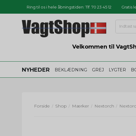
Ring til os i hele åbningstiden: Tlf. 70 23 45 12
Gratis 
Velkommen til VagtSho
NYHEDER
BEKLÆDNING
GREJ
LYGTER
B
Forside
Shop
Mærker
Nextorch
/
/
/
/