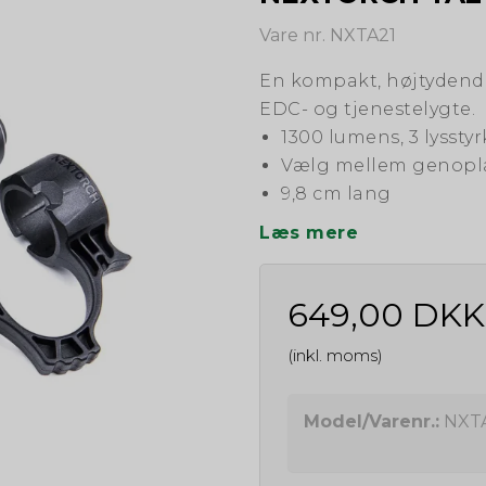
Vare nr. NXTA21
En kompakt, højtydende
EDC- og tjenestelygte.
1300 lumens, 3 lysstyr
Vælg mellem genoplad
9,8 cm lang
Læs mere
649,00 DKK
(inkl. moms)
Model/Varenr.:
NXT