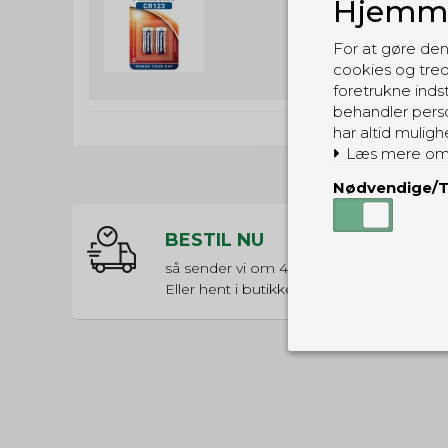
Hjemme
(inkl. moms)
For at gøre den
cookies og tred
foretrukne indst
behandler perso
har altid muligh
Læs mere om
Nødvendige/T
BESTIL NU
så sender vi om
44t 17m 45s
Eller hent i butikken til kl. 17:00
Nødvendige
Tekniske cook
Som navnet a
privatsfære, 