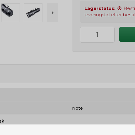
Lagerstatus:
Besti
leveringstid efter bestil
Note
ak
Varen er på lager til
omgående levering