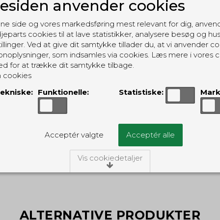
siden anvender cookies
ne side og vores markedsføring mest relevant for dig, anven
jeparts cookies til at lave statistikker, analysere besøg og hu
illinger. Ved at give dit samtykke tillader du, at vi anvender co
noplysninger, som indsamles via cookies. Læs mere i vores c
ed for at trække dit samtykke tilbage.
 cookies
ekniske:
Funktionelle:
Statistiske:
Mark
GRATIS LEVERING
Til pakkeboks ved køb for 399 kr.
Acceptér valgte
Acceptér alle
Gratis hjemmelevering for 699 kr.
Vis cookiedetaljer
/Tekniske
ies er nødvendige for, at langt de fleste hjemmesider funger
ngiver, har de kun teknisk betydning og dermed ikke nogen i
idet de ikke registrerer, hvad du søger efter på andre hjemme
ALTERNATIVE PRODUKTER