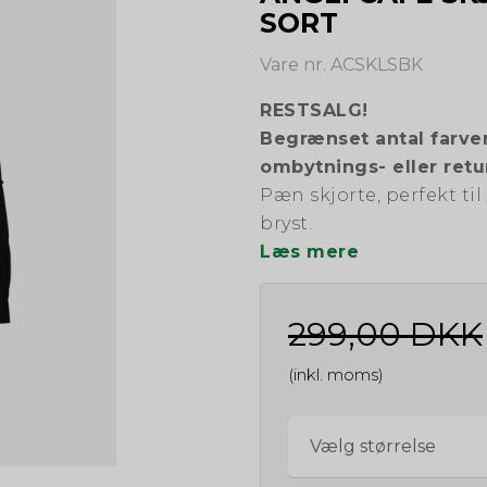
SORT
Vare nr. ACSKLSBK
RESTSALG!
Begrænset antal farver
ombytnings- eller retu
Pæn skjorte, perfekt til
bryst.
Læs mere
299,00 DKK
(inkl. moms)
Vælg størrelse