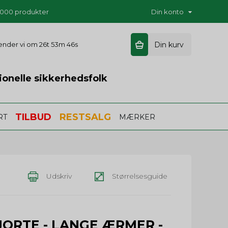
5.000 produkter
Din konto
sender vi om
26t 53m 45s
Din kurv
ionelle sikkerhedsfolk
TILBUD
RESTSALG
RT
MÆRKER
Udskriv
Størrelsesguide
JORTE - LANGE ÆRMER -