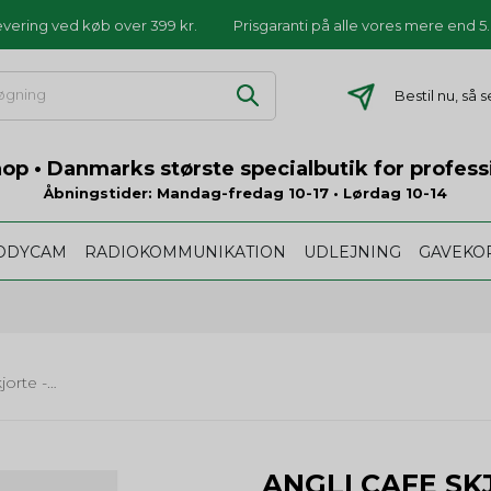
levering ved køb over 399 kr.
Prisgaranti på alle vores mere end 
Bestil nu, så 
p • Danmarks største specialbutik for profess
Åbningstider: Mandag-fredag 10-17 • Lørdag 10-14
ODYCAM
RADIOKOMMUNIKATION
UDLEJNING
GAVEKO
Angli cafe skjorte - lange ærmer - sort
ANGLI CAFE SK