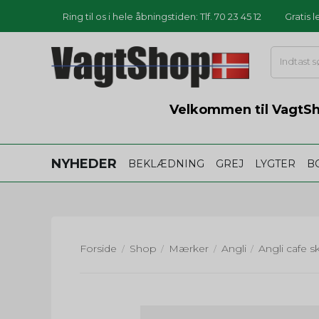
Ring til os i hele åbningstiden: Tlf. 70 23 45 12
Gratis 
Velkommen til VagtSho
NYHEDER
BEKLÆDNING
GREJ
LYGTER
B
Forside
Shop
Mærker
Angli
/
/
/
/