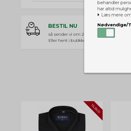
behandler perso
har altid muligh
Læs mere om
Nødvendige/T
BESTIL NU
så sender vi om
26t 53m 45s
Eller hent i butikken til kl. 17:00
Nødvendige
Tekniske cook
Som navnet a
privatsfære, 
TILBUD
Cookie:
Funktionelle
Funktionelle
PHPSESSID
og indstillin
du har i forho