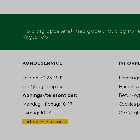
aw_target
_ga_XXXXXXXXXX
_fbp (Addwish)
aw_source
Hold dig opdateret med gode tilbud og nyhe
Vagtshop
hello_retail_id
SAPISID
__Secure-3PSIDC
KUNDESERVICE
INFORM
Telefon 70 23 45 12
Levering
__Secure-1PAPISID
info@vagtshop.dk
Handelsbe
APISID
Åbnings-/telefontider:
Retur- og
__Secure-1PSID
Mandag - fredag: 10-17
Cookies 
Lørdag: 10-14
Om Vagt
SID
Fortrydelsesformular
SIDCC