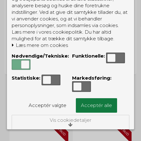
GRATIS LEVERING
analysere besøg og huske dine foretrukne
indstillinger. Ved at give dit samtykke tillader du, at
Til pakkeboks ved køb for 399 kr.
vi anvender cookies, og at vi behandler
Gratis hjemmelevering for 699 kr.
personoplysninger, som indsamles via cookies.
Læs mere i vores cookiepolitik. Du har altid
mulighed for at trække dit samtykke tilbage.
Læs mere om cookies
PRISGARANTI
Nødvendige/Tekniske:
Funktionelle:
Vi har prisgaranti på alle produkter
Statistiske:
Markedsføring:
ALTERNATIVE PRODUKTER
Acceptér valgte
Acceptér alle
Vis cookiedetaljer
UD
TILBUD
TILBUD
Nødvendige/Tekniske