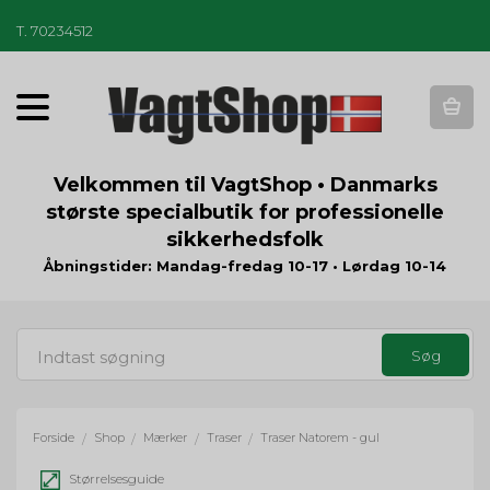
T
.
70234512
T
o
g
g
Velkommen til VagtShop • Danmarks
l
største specialbutik for professionelle
e
sikkerhedsfolk
n
a
Åbningstider: Mandag-fredag 10-17 • Lørdag 10-14
v
i
g
a
t
i
o
Forside
Shop
Mærker
Traser
Traser Natorem - gul
/
/
/
/
n
Størrelsesguide