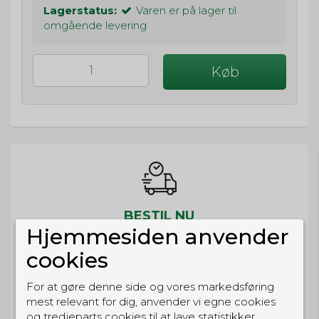
Lagerstatus:
Varen er på lager til
omgående levering
Køb
BESTIL NU
Hjemmesiden anvender
så sender vi om
68t 37m 8s
Eller hent i butikken til kl. 17:00
cookies
For at gøre denne side og vores markedsføring
mest relevant for dig, anvender vi egne cookies
og tredjeparts cookies til at lave statistikker,