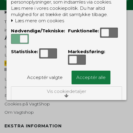
personoplysninger, som indsamles via cookies.
Læs mere i vores cookiepolitik. Du har altid
KUNDESERVICE
mulighed for at trække dit samtykke tilbage.
Læs mere om cookies
Telefon 70 23 45 12
info@vagtshop.dk
Nødvendige/Tekniske:
Funktionelle:
Åbnings-/telefontider:
Mandag - fredag: 10-17
Statistiske:
Markedsføring:
Lørdag: 10-14
Fortrydelsesformular
INFORMATION
Acceptér valgte
Acceptér alle
Leveringsmuligheder
Handelsbetingelser
Vis cookiedetaljer
Retur- og reklamationsret
Cookies på VagtShop
Nødvendige/Tekniske
Om Vagtshop
Tekniske cookies er nødvendige for, at langt
de fleste hjemmesider fungerer, som de
skal. Som navnet angiver, har de kun teknisk
EKSTRA INFORMATION
betydning og dermed ikke nogen
indvirkning på din privatsfære, idet de ikke