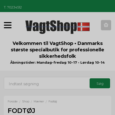
T
.
70234512
T
o
g
g
Velkommen til VagtShop • Danmarks
l
største specialbutik for professionelle
e
sikkerhedsfolk
n
a
Åbningstider: Mandag-fredag 10-17 • Lørdag 10-14
v
i
g
a
t
i
o
Forside
Shop
Mærker
Fodtøj
/
/
/
n
FODTØJ