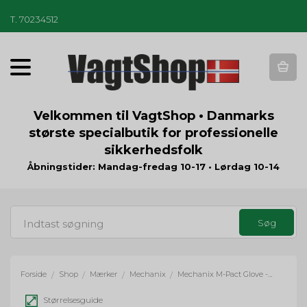
T
.
70234512
T
o
g
g
Velkommen til VagtShop • Danmarks
l
største specialbutik for professionelle
e
sikkerhedsfolk
n
a
Åbningstider: Mandag-fredag 10-17 • Lørdag 10-14
v
i
g
a
t
i
o
Forside
Shop
Mærker
Mechanix
Mechanix M-Pact Glove - sort
/
/
/
/
n
Størrelsesguide