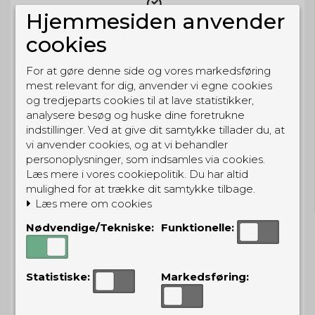
Hjemmesiden anvender
cookies
BESTIL NU
så sender vi om
71t 15m 12s
For at gøre denne side og vores markedsføring
Eller hent i butikken til kl. 17:00
mest relevant for dig, anvender vi egne cookies
og tredjeparts cookies til at lave statistikker,
analysere besøg og huske dine foretrukne
indstillinger. Ved at give dit samtykke tillader du, at
vi anvender cookies, og at vi behandler
personoplysninger, som indsamles via cookies.
GRATIS LEVERING
Læs mere i vores cookiepolitik. Du har altid
Til pakkeboks ved køb for 399 kr.
mulighed for at trække dit samtykke tilbage.
Gratis hjemmelevering for 699 kr.
Læs mere om cookies
Nødvendige/Tekniske:
Funktionelle:
PRISGARANTI
Statistiske:
Markedsføring:
Vi har prisgaranti på alle produkter