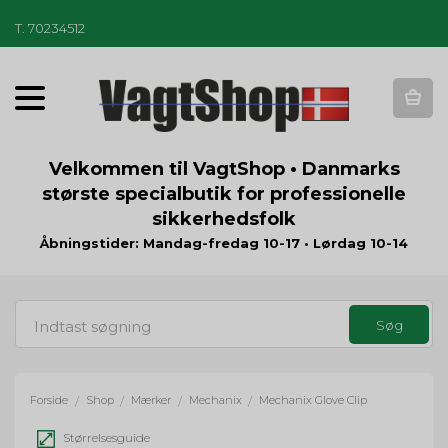
T
.
70234512
T
o
g
g
Velkommen til VagtShop • Danmarks
l
største specialbutik for professionelle
e
sikkerhedsfolk
n
a
Åbningstider: Mandag-fredag 10-17 • Lørdag 10-14
v
i
g
a
t
i
o
Forside
Shop
Mærker
Mechanix
Mechanix Glove Clip
/
/
/
/
n
Størrelsesguide