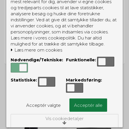
GRATIS LEVERING
mest relevant for dig, anvender vi egne cookies
og tredjeparts cookies til at lave statistikker,
Til pakkeboks ved køb for 399 kr.
Gratis hjemmelevering for 699 kr.
analysere besøg og huske dine foretrukne
indstillinger. Ved at give dit samtykke tillader du, at
vi anvender cookies, og at vi behandler
personoplysninger, som indsamles via cookies.
Læs mere i vores cookiepolitik. Du har altid
mulighed for at trække dit samtykke tilbage.
PRISGARANTI
Læs mere om cookies
Vi har prisgaranti på alle produkter
Nødvendige/Tekniske:
Funktionelle:
Statistiske:
Markedsføring:
ALTERNATIVE PRODUKTER
Acceptér valgte
Acceptér alle
UD
Vis cookiedetaljer