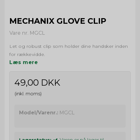
MECHANIX GLOVE CLIP
Vare nr. MGCL
Let og robust clip som holder dine handsker inden
for rækkevidde.
Læs mere
49,00 DKK
(inkl. moms)
Model/Varenr.:
MGCL
Lagerstatus:
Varen er på lager til