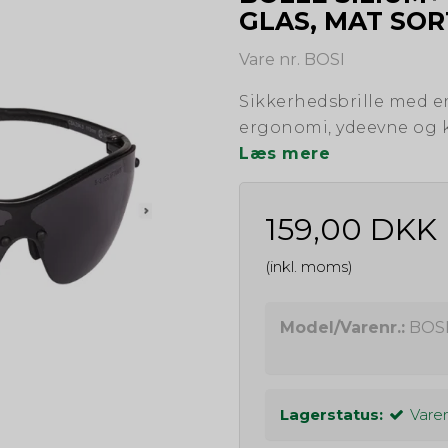
GLAS, MAT SOR
Vare nr. BOSI
Sikkerhedsbrille med en
ergonomi, ydeevne og 
Læs mere
159,00 DKK
(inkl. moms)
Model/Varenr.:
BOS
Lagerstatus:
Varen