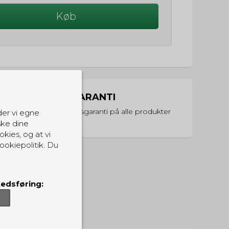
Køb
PRISGARANTI
Vi har prisgaranti på alle produkter
der vi egne
ske dine
okies, og at vi
ookiepolitik. Du
edsføring: