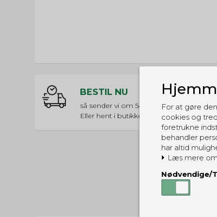
Hjemme
BESTIL NU
så sender vi om
54t 26m 25s
For at gøre den
Eller hent i butikken til kl. 17:00
cookies og tred
foretrukne indst
behandler perso
har altid muligh
Læs mere om
Nødvendige/T