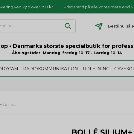
levering ved køb over 399 kr.
Prisgaranti på alle vores mere end 
Bestil nu, så
p • Danmarks største specialbutik for profess
Åbningstider: Mandag-fredag 10-17 • Lørdag 10-14
ODYCAM
RADIOKOMMUNIKATION
UDLEJNING
GAVEKO
Bollé Silium+ brille - røgfarvet glas, mat sort stel
BOLLÉ SILIUM+