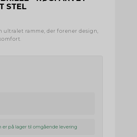
T STEL
 ultralet ramme, der forener design,
komfort.
I
 er på lager til omgående levering