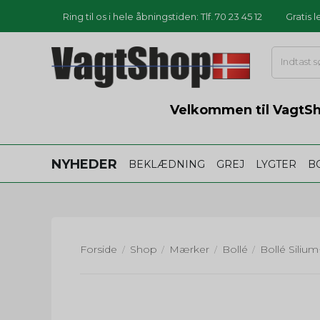
Ring til os i hele åbningstiden: Tlf. 70 23 45 12
Gratis 
Velkommen til VagtSho
NYHEDER
BEKLÆDNING
GREJ
LYGTER
B
Forside
Shop
Mærker
Bollé
/
/
/
/