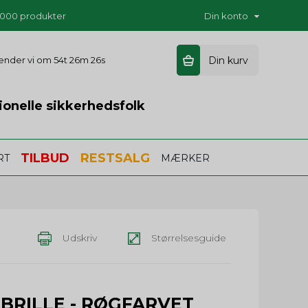
5.000 produkter
Din konto
 sender vi om
54t 26m 25s
Din kurv
ionelle sikkerhedsfolk
TILBUD
RESTSALG
RT
MÆRKER
Udskriv
Størrelsesguide
 BRILLE - RØGFARVET