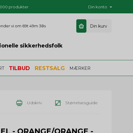
5.000 produkter
Din konto
sender vi om
69t 49m 37s
Din kurv
ionelle sikkerhedsfolk
TILBUD
RESTSALG
RT
MÆRKER
Udskriv
Størrelsesguide
EL - ORANGE/ORANGE -