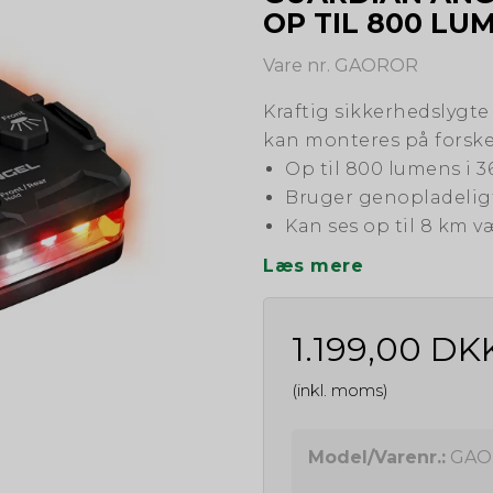
OP TIL 800 LU
Vare nr. GAOROR
Kraftig sikkerhedslygt
kan monteres på forskel
Op til 800 lumens i 3
Bruger genopladeligt
Kan ses op til 8 km v
Læs mere
1.199,00 DK
(inkl. moms)
Model/Varenr.:
GAO