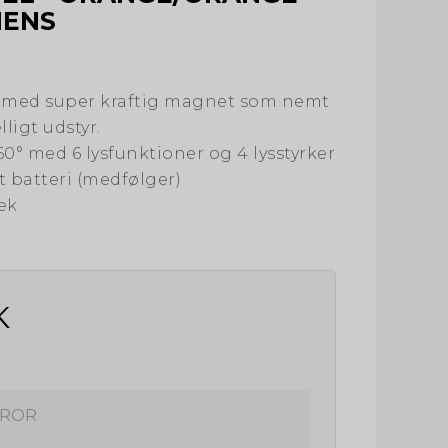
MENS
e med super kraftig magnet som nemt
ligt udstyr.
60° med 6 lysfunktioner og 4 lysstyrker
 batteri (medfølger)
æk
K
ROR