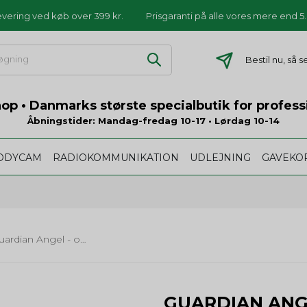
levering ved køb over 399 kr.
Prisgaranti på alle vores mere end 
Bestil nu, så 
p • Danmarks største specialbutik for profess
Åbningstider: Mandag-fredag 10-17 • Lørdag 10-14
ODYCAM
RADIOKOMMUNIKATION
UDLEJNING
GAVEKO
Guardian Angel - orange/orange - op til 800 lumens
GUARDIAN ANG