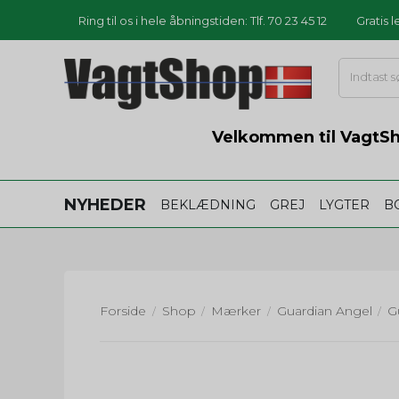
Ring til os i hele åbningstiden: Tlf. 70 23 45 12
Gratis 
Velkommen til VagtSho
NYHEDER
BEKLÆDNING
GREJ
LYGTER
B
Forside
Shop
Mærker
Guardian Angel
/
/
/
/