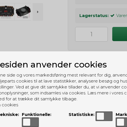
Lagerstatus:
Varen
siden anvender cookies
ne side og vores markedsføring mest relevant for dig, anven
GRATIS LEVERING
jeparts cookies til at lave statistikker, analysere besøg og hu
illinger. Ved at give dit samtykke tillader du, at vi anvender co
Til pakkeboks ved køb for 399 kr.
Gratis hjemmelevering for 699 kr.
noplysninger, som indsamles via cookies. Læs mere i vores c
ed for at trække dit samtykke tilbage.
 cookies
ekniske:
Funktionelle:
Statistiske:
Mark