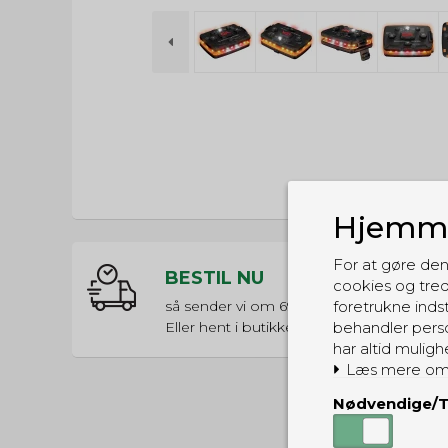
Hjemme
For at gøre den
BESTIL NU
cookies og tred
foretrukne indst
så sender vi om
69t 49m 37s
behandler perso
Eller hent i butikken til kl. 17:00
har altid muligh
Læs mere om
Nødvendige/T