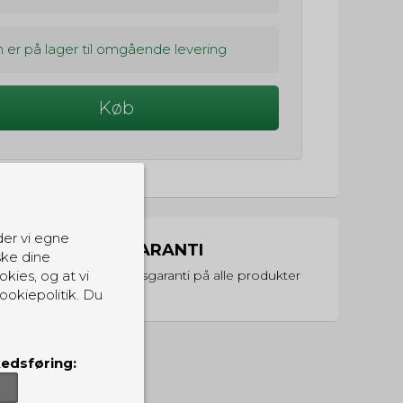
 er på lager til omgående levering
Køb
der vi egne
PRISGARANTI
ske dine
okies, og at vi
Vi har prisgaranti på alle produkter
ookiepolitik. Du
edsføring: