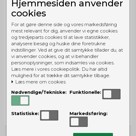
Hjemmesiden anvender
BESTIL NU
cookies
så sender vi om
11t 27m 59s
For at gøre denne side og vores markedsføring
Eller hent i butikken til kl. 17:00
mest relevant for dig, anvender vi egne cookies
og tredjeparts cookies til at lave statistikker,
analysere besøg og huske dine foretrukne
indstillinger. Ved at give dit samtykke tillader du, at
vi anvender cookies, og at vi behandler
GRATIS LEVERING
personoplysninger, som indsamles via cookies.
Til pakkeboks ved køb for 399 kr.
Læs mere i vores cookiepolitik. Du har altid
Gratis hjemmelevering for 699 kr.
mulighed for at trække dit samtykke tilbage.
Læs mere om cookies
Nødvendige/Tekniske:
Funktionelle:
PRISGARANTI
Statistiske:
Markedsføring:
Vi har prisgaranti på alle produkter