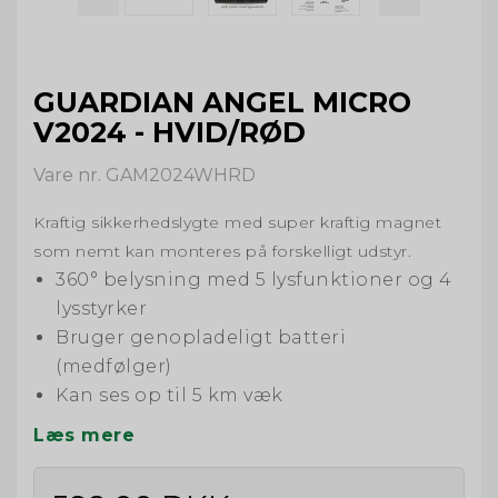
GUARDIAN ANGEL MICRO
V2024 - HVID/RØD
Vare nr. GAM2024WHRD
Kraftig sikkerhedslygte med super kraftig magnet
som nemt kan monteres på forskelligt udstyr.
360° belysning med 5 lysfunktioner og 4
lysstyrker
Bruger genopladeligt batteri
(medfølger)
Kan ses op til 5 km væk
Læs mere