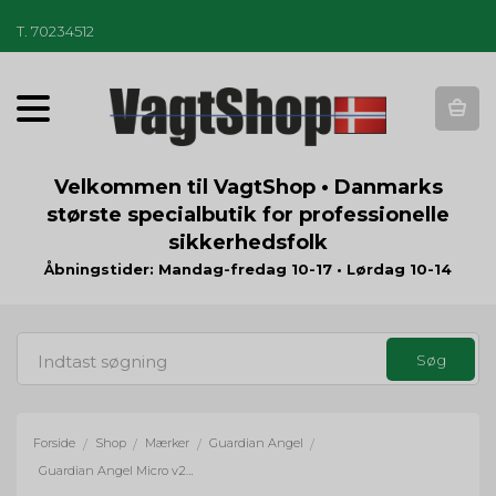
T
.
70234512
T
o
g
g
Velkommen til VagtShop • Danmarks
l
største specialbutik for professionelle
e
sikkerhedsfolk
n
a
Åbningstider: Mandag-fredag 10-17 • Lørdag 10-14
v
i
g
a
t
i
o
Forside
Shop
Mærker
Guardian Angel
/
/
/
/
n
Guardian Angel Micro v2024 - hvid/rød