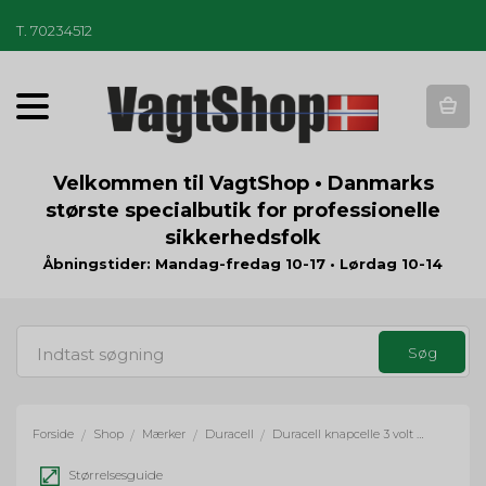
T
.
70234512
T
o
g
g
Velkommen til VagtShop • Danmarks
l
største specialbutik for professionelle
e
sikkerhedsfolk
n
a
Åbningstider: Mandag-fredag 10-17 • Lørdag 10-14
v
i
g
a
t
i
o
Forside
Shop
Mærker
Duracell
Duracell knapcelle 3 volt - 2 stk.
/
/
/
/
n
Størrelsesguide