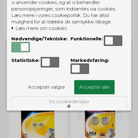
vi anvender cookies, og at vi behandler
personoplysninger, som indsamles via cookies.
Læs mere i vores cookiepolitik. Du har altid
PRISGARANTI
mulighed for at trække dit samtykke tilbage.
Læs mere om cookies
Vi har prisgaranti på alle produkter
Nødvendige/Tekniske:
Funktionelle:
Statistiske:
Markedsføring:
ALTERNATIVE PRODUKTER
Acceptér valgte
Acceptér alle
Vis cookiedetaljer
Nødvendige/Tekniske
Tekniske cookies er nødvendige for, at langt
de fleste hjemmesider fungerer, som de
skal. Som navnet angiver, har de kun teknisk