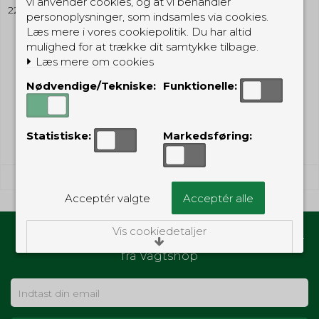
vi anvender cookies, og at vi behandler
221AGGL
personoplysninger, som indsamles via cookies.
Læs mere i vores cookiepolitik. Du har altid
mulighed for at trække dit samtykke tilbage.
499,00 DKK
Læs mere om cookies
300,00 DKK
Nødvendige/Tekniske:
Funktionelle:
(inkl. moms)
Vis produkt
Statistiske:
Markedsføring:
Acceptér valgte
Acceptér alle
Vis cookiedetaljer
Hold dig opdateret med gode tilbud og nyheder
fra Vagtshop
Nødvendige/Tekniske
Tekniske cookies er nødvendige for, at langt
de fleste hjemmesider fungerer, som de
skal. Som navnet angiver, har de kun teknisk
betydning og dermed ikke nogen