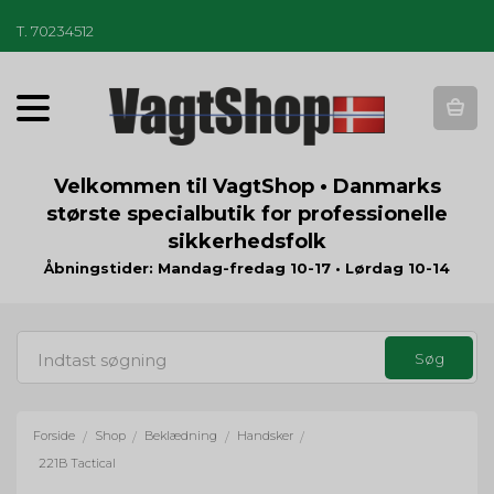
T
.
70234512
T
o
g
g
Velkommen til VagtShop • Danmarks
l
største specialbutik for professionelle
e
sikkerhedsfolk
n
a
Åbningstider: Mandag-fredag 10-17 • Lørdag 10-14
v
i
g
a
t
i
o
Forside
Shop
Beklædning
Handsker
/
/
/
/
n
221B Tactical