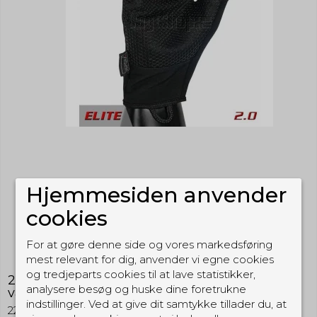
Hjemmesiden anvender
cookies
For at gøre denne side og vores markedsføring
mest relevant for dig, anvender vi egne cookies
og tredjeparts cookies til at lave statistikker,
221B Tactical Agent Gloves 2.0 Elite - vind og
analysere besøg og huske dine foretrukne
vandtæt
indstillinger. Ved at give dit samtykke tillader du, at
221B Tactical