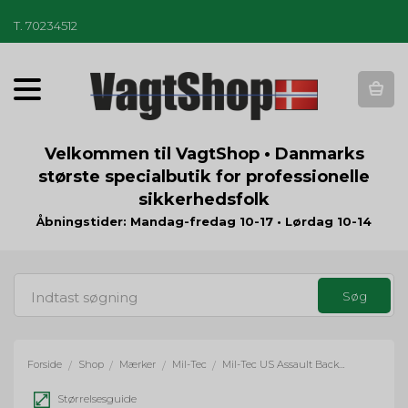
T
.
70234512
T
o
g
g
Velkommen til VagtShop • Danmarks
l
største specialbutik for professionelle
e
sikkerhedsfolk
n
a
Åbningstider: Mandag-fredag 10-17 • Lørdag 10-14
v
i
g
a
t
i
o
Forside
Shop
Mærker
Mil-Tec
Mil-Tec US Assault Backpack Small - Tactical Black
/
/
/
/
n
Størrelsesguide