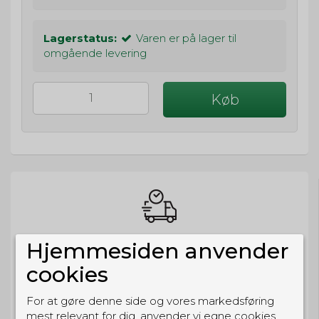
Lagerstatus:
Varen er på lager til
omgående levering
Køb
BESTIL NU
Hjemmesiden anvender
så sender vi om
5t 13m 28s
cookies
Eller hent i butikken til kl. 17:00
For at gøre denne side og vores markedsføring
mest relevant for dig, anvender vi egne cookies