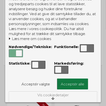
og tredjeparts cookies til at lave statistikker,
analysere besøg og huske dine foretrukne
GRATIS LEVERING
indstillinger. Ved at give dit samtykke tillader du, at
vi anvender cookies, og at vi behandler
Til pakkeboks ved køb for 399 kr.
personoplysninger, som indsamles via cookies.
Gratis hjemmelevering for 699 kr.
Læs mere i vores cookiepolitik. Du har altid
mulighed for at trække dit samtykke tilbage.
Læs mere om cookies
Nødvendige/Tekniske:
Funktionelle:
PRISGARANTI
Vi har prisgaranti på alle produkter
Statistiske:
Markedsføring:
Acceptér valgte
Acceptér alle
ALTERNATIVE PRODUKTER
Vis cookiedetaljer