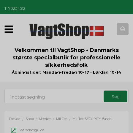
T
.
70234512
T
o
g
g
Velkommen til VagtShop • Danmarks
l
største specialbutik for professionelle
e
sikkerhedsfolk
n
a
Åbningstider: Mandag-fredag 10-17 • Lørdag 10-14
v
i
g
a
t
i
o
Forside
Shop
Mærker
Mil-Tec
Mil-Tec SECURITY Baseball Cap - sort
/
/
/
/
n
Størrelsesguide