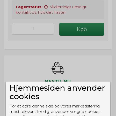
Lagerstatus:
Midlertidigt udsolgt -
kontakt os, hvis det haster
Køb
BESTIL NU
Hjemmesiden anvender
så sender vi om
5t 28m 15s
cookies
Eller hent i butikken til kl. 17:00
For at gøre denne side og vores markedsføring
mest relevant for dig, anvender vi egne cookies