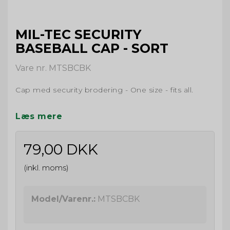
MIL-TEC SECURITY
BASEBALL CAP - SORT
Vare nr. MTSBCBK
Cap med security brodering - One size - fits all.
Læs mere
79,00 DKK
(inkl. moms)
Model/Varenr.:
MTSBCBK