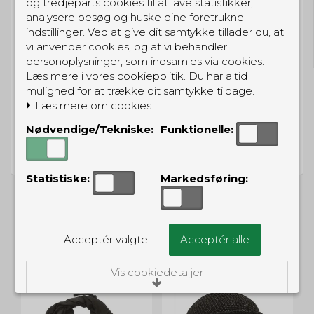
og tredjeparts cookies til at lave statistikker,
analysere besøg og huske dine foretrukne
GRATIS LEVERING
indstillinger. Ved at give dit samtykke tillader du, at
Til pakkeboks ved køb for 399 kr.
vi anvender cookies, og at vi behandler
Gratis hjemmelevering for 699 kr.
personoplysninger, som indsamles via cookies.
Læs mere i vores cookiepolitik. Du har altid
mulighed for at trække dit samtykke tilbage.
Læs mere om cookies
Nødvendige/Tekniske:
Funktionelle:
PRISGARANTI
Vi har prisgaranti på alle produkter
Statistiske:
Markedsføring:
Acceptér valgte
Acceptér alle
ALTERNATIVE PRODUKTER
Vis cookiedetaljer
Nødvendige/Tekniske