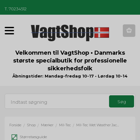
T
.
70234512
T
o
g
g
Velkommen til VagtShop • Danmarks
l
største specialbutik for professionelle
e
sikkerhedsfolk
n
a
Åbningstider: Mandag-fredag 10-17 • Lørdag 10-14
v
i
g
a
t
i
o
Forside
Shop
Mærker
Mil-Tec
Mil-Tec Wet Weather Jacket med fleece liner Gen.II - sort
/
/
/
/
n
Størrelsesguide