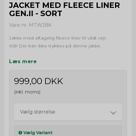
JACKET MED FLEECE LINER
GEN.II - SORT
Vare nr. MTWJBK
Jakke med aftagelig fleece liner til vådt vejr.
NB! Der kan ikke trykkes på denne jakke.
Læs mere
999,00 DKK
(inkl. moms)
Vælg størrelse
Vælg Variant