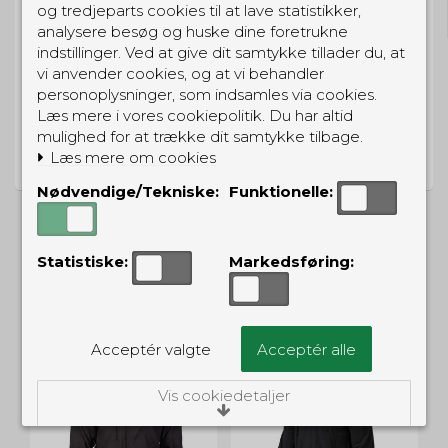
og tredjeparts cookies til at lave statistikker,
Gratis hjemmelevering for 699 kr.
analysere besøg og huske dine foretrukne
indstillinger. Ved at give dit samtykke tillader du, at
vi anvender cookies, og at vi behandler
personoplysninger, som indsamles via cookies.
Læs mere i vores cookiepolitik. Du har altid
PRISGARANTI
mulighed for at trække dit samtykke tilbage.
Vi har prisgaranti på alle produkter
Læs mere om cookies
Nødvendige/Tekniske:
Funktionelle:
Statistiske:
Markedsføring:
ALTERNATIVE PRODUKTER
Acceptér valgte
Acceptér alle
UD
Vis cookiedetaljer
Nødvendige/Tekniske