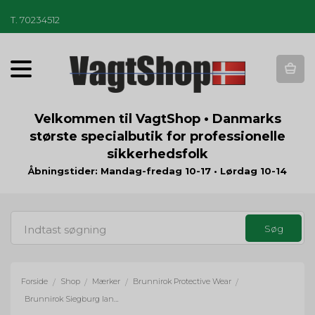
T
.
70234512
T
o
g
g
Velkommen til VagtShop • Danmarks
l
største specialbutik for professionelle
e
sikkerhedsfolk
n
a
Åbningstider: Mandag-fredag 10-17 • Lørdag 10-14
v
i
g
a
t
i
o
Forside
Shop
Mærker
Brunnirok Protective Wear
/
/
/
/
n
Brunnirok Siegburg langærmet T-shirt med snitsikre ærmer