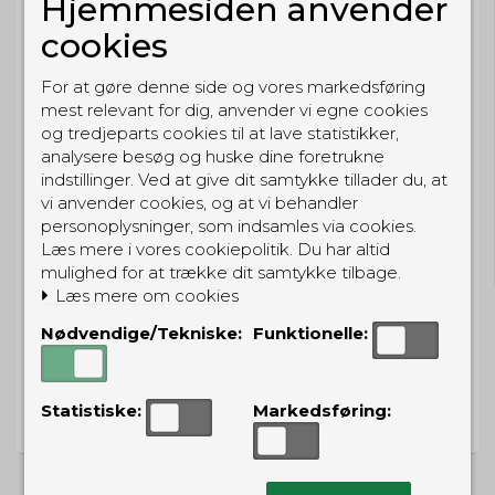
Hjemmesiden anvender
BESTIL NU
cookies
så sender vi om
9t 40m 15s
Eller hent i butikken til kl. 17:00
For at gøre denne side og vores markedsføring
mest relevant for dig, anvender vi egne cookies
og tredjeparts cookies til at lave statistikker,
analysere besøg og huske dine foretrukne
indstillinger. Ved at give dit samtykke tillader du, at
vi anvender cookies, og at vi behandler
GRATIS LEVERING
personoplysninger, som indsamles via cookies.
Til pakkeboks ved køb for 399 kr.
Læs mere i vores cookiepolitik. Du har altid
Gratis hjemmelevering for 699 kr.
mulighed for at trække dit samtykke tilbage.
Læs mere om cookies
Nødvendige/Tekniske:
Funktionelle:
PRISGARANTI
Statistiske:
Markedsføring:
Vi har prisgaranti på alle produkter