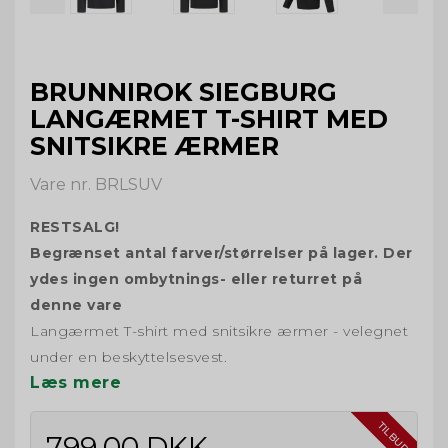
BRUNNIROK SIEGBURG
LANGÆRMET T-SHIRT MED
SNITSIKRE ÆRMER
Vare nr. BRLSUV
RESTSALG!
Begrænset antal farver/størrelser på lager. Der
ydes ingen ombytnings- eller returret på
denne vare
Langærmet T-shirt med snitsikre ærmer - velegnet
under en beskyttelsesvest.
Læs mere
TILBUD
799,00 DKK