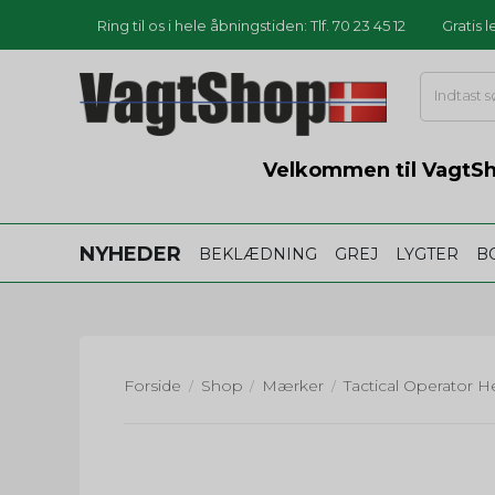
Ring til os i hele åbningstiden: Tlf. 70 23 45 12
Gratis 
Velkommen til VagtSho
NYHEDER
BEKLÆDNING
GREJ
LYGTER
B
Forside
Shop
Mærker
Tactical Operator H
/
/
/