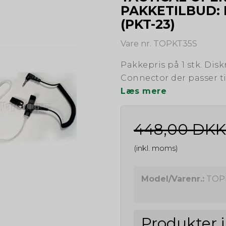
PAKKETILBUD:
(PKT-23)
Vare nr. TOPKT35S
Pakkepris på 1 stk. Disk
Connector der passer t
Læs mere
448,00 DKK
(inkl. moms)
Model/Varenr.:
TOP
Produkter 