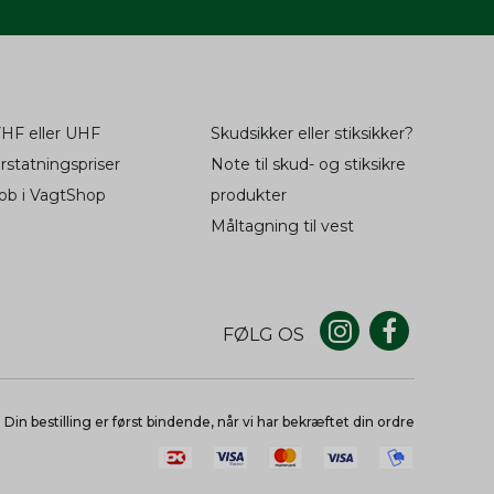
re en
3
måneder
dwish
Session
ter
tid fra
oncører.
wish,
dwish
Session
HF eller UHF
Skudsikker eller stiksikker?
til at
2 år
fil af
2 år
rstatningspriser
Note til skud- og stiksikre
og
oncer
ob i VagtShop
produkter
ger.
Måltagning til vest
fil af
2 år
og
til at
2 år
oncer
fil af
2 år
ger.
FØLG OS
og
til at
2 år
1 år
oncer
-konto
Din bestilling er først bindende, når vi har bekræftet din ordre
ger.
til at
2 år