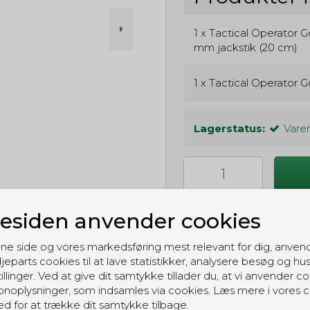
1 x
Tactical Operator Go
mm jackstik (20 cm)
1 x
Tactical Operator G
Lagerstatus:
Varen
siden anvender cookies
ne side og vores markedsføring mest relevant for dig, anven
jeparts cookies til at lave statistikker, analysere besøg og hu
illinger. Ved at give dit samtykke tillader du, at vi anvender co
GRATIS LEVERING
noplysninger, som indsamles via cookies. Læs mere i vores c
Til pakkeboks ved køb for 399 kr.
ed for at trække dit samtykke tilbage.