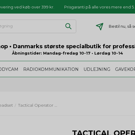
levering ved køb over 399 kr.
Prisgaranti på alle vores mere end 
Bestil nu, så
p • Danmarks største specialbutik for profess
Åbningstider: Mandag-fredag 10-17 • Lørdag 10-14
ODYCAM
RADIOKOMMUNIKATION
UDLEJNING
GAVEKO
eadset
Tactical Operator Gold
Pakketilbud:
Headset + Connect
/
TACTICAL OPE