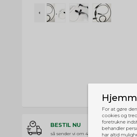
Hjemme
For at gøre den
cookies og tred
foretrukne indst
BESTIL NU
behandler perso
så sender vi om
4t 6m 46s
har altid muligh