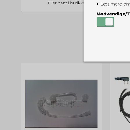
Eller hent i butikken til kl. 17:00
Læs mere om
Nødvendige/T
Nødvendige
Tekniske cook
Som navnet a
privatsfære, 
Cookie:
Funktionelle
Funktionelle
PHPSESSID
og indstillin
du har i forho
cookie_consent
Cookie:
Statistiske