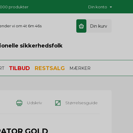
5.000 produkter
Din konto
 sender vi om
4t 6m 46s
Din kurv
ionelle sikkerhedsfolk
TILBUD
RESTSALG
RT
MÆRKER
Udskriv
Størrelsesguide
or (PKT-23)
RATOR GOLD