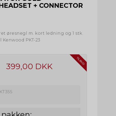
HEADSET + CONNECTOR
ret øresnegl m. kort ledning og 1 stk.
il Kenwood PKT-23
TILBUD
399,00 DKK
KT35S
i pakken: