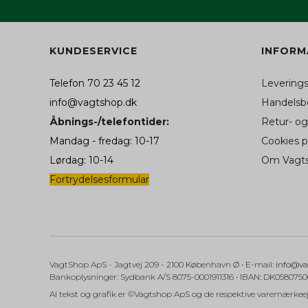
_fbp (Addwish)
aw_source
KUNDESERVICE
INFORM
hello_retail_id
Telefon 70 23 45 12
Levering
SAPISID
__Secure-3PSIDC
info@vagtshop.dk
Handelsbe
Åbnings-/telefontider:
Retur- og
Mandag - fredag: 10-17
Cookies 
__Secure-1PAPISID
Lørdag: 10-14
Om Vagt
APISID
Fortrydelsesformular
__Secure-1PSID
SID
SIDCC
VagtShop ApS
- Jagtvej 209
- 2100 København Ø •
E-mail
:
info@va
Bankoplysninger
:
Sydbank A/S 8075-0001911316 • IBAN: DK058075
Al tekst og grafik er ©Vagtshop ApS og de respektive varemærkeej
SSID