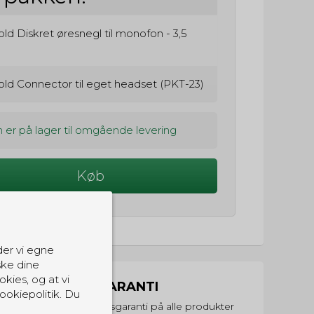
ld Diskret øresnegl til monofon - 3,5
old Connector til eget headset (PKT-23)
 er på lager til omgående levering
Køb
der vi egne
ske dine
okies, og at vi
PRISGARANTI
ookiepolitik. Du
Vi har prisgaranti på alle produkter