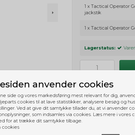
1 x
Tactical Operator G
jackstik
1 x
Tactical Operator G
Lagerstatus:
Varen
siden anvender cookies
ne side og vores markedsføring mest relevant for dig, anven
jeparts cookies til at lave statistikker, analysere besøg og hu
illinger. Ved at give dit samtykke tillader du, at vi anvender co
noplysninger, som indsamles via cookies. Læs mere i vores c
GRATIS LEVERING
ed for at trække dit samtykke tilbage.
Til pakkeboks ved køb for 399 kr.
 cookies
Gratis hjemmelevering for 699 kr.