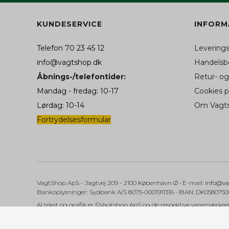
KUNDESERVICE
INFORM
hello_retail_id
Telefon 70 23 45 12
Levering
SAPISID
__Secure-3PSIDC
info@vagtshop.dk
Handelsbe
Åbnings-/telefontider:
Retur- og
Mandag - fredag: 10-17
Cookies 
__Secure-1PAPISID
APISID
Lørdag: 10-14
Om Vagt
Fortrydelsesformular
__Secure-1PSID
SID
SIDCC
VagtShop ApS
- Jagtvej 209
- 2100 København Ø •
E-mail
:
info@va
Bankoplysninger
:
Sydbank A/S 8075-0001911316 • IBAN: DK058075
Al tekst og grafik er ©Vagtshop ApS og de respektive varemærkeej
SSID
NID