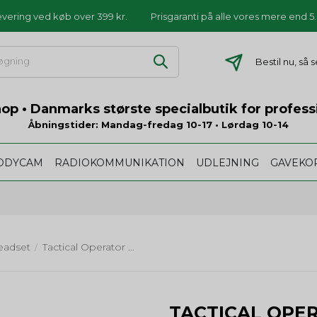
levering ved køb over 399 kr.
Prisgaranti på alle vores mere end 
Bestil nu, så
p • Danmarks største specialbutik for profess
Åbningstider: Mandag-fredag 10-17 • Lørdag 10-14
ODYCAM
RADIOKOMMUNIKATION
UDLEJNING
GAVEKO
eadset
Tactical Operator Gold Pakke: Headset + Connector
/
TACTICAL OPE