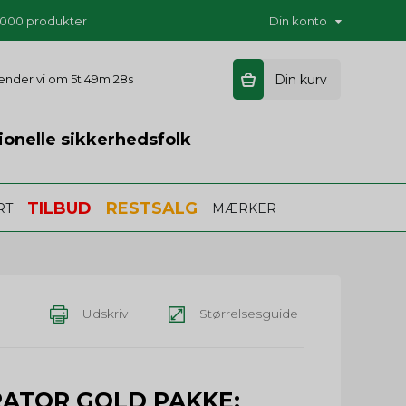
5.000 produkter
Din konto
 sender vi om
5t 49m 28s
Din kurv
ionelle sikkerhedsfolk
TILBUD
RESTSALG
RT
MÆRKER
Udskriv
Størrelsesguide
RATOR GOLD PAKKE: