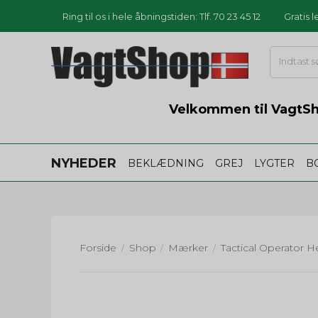
Ring til os i hele åbningstiden: Tlf. 70 23 45 12
Gratis 
Velkommen til VagtSho
NYHEDER
BEKLÆDNING
GREJ
LYGTER
B
Forside
Shop
Mærker
Tactical Operator H
/
/
/