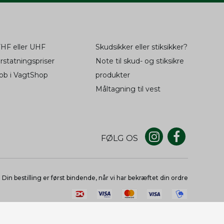
tid fra
oncører.
wish,
dwish
Session
HF eller UHF
Skudsikker eller stiksikker?
til at
2 år
fil af
2 år
rstatningspriser
Note til skud- og stiksikre
og
oncer
ob i VagtShop
produkter
ger.
Måltagning til vest
fil af
2 år
og
til at
2 år
oncer
fil af
2 år
ger.
og
FØLG OS
til at
2 år
1 år
oncer
-konto
Din bestilling er først bindende, når vi har bekræftet din ordre
ger.
til at
2 år
huske
6
måneder
oncer
and 1 dag