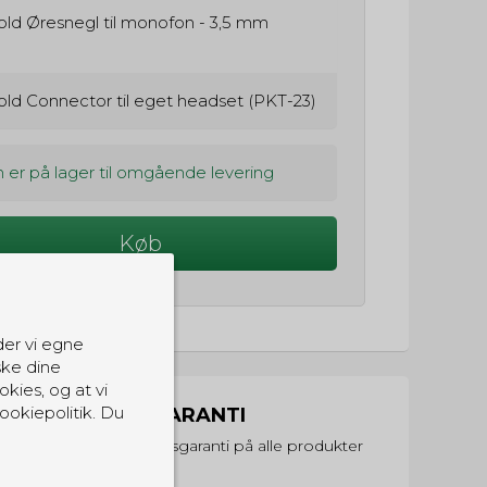
old Øresnegl til monofon - 3,5 mm
old Connector til eget headset (PKT-23)
 er på lager til omgående levering
Køb
der vi egne
ske dine
okies, og at vi
ookiepolitik. Du
PRISGARANTI
Vi har prisgaranti på alle produkter