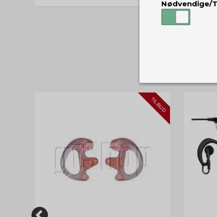
Nødvendige/T
Nødvendige
TILBUD
Tekniske cook
Som navnet a
privatsfære, 
Cookie:
Funktionelle
Funktionelle
PHPSESSID
og indstillin
du har i forho
cookie_consent
Cookie:
Statistiske
Statistikcook
tempGiftListID
_GRECAPTCHA
hjemmeside. D