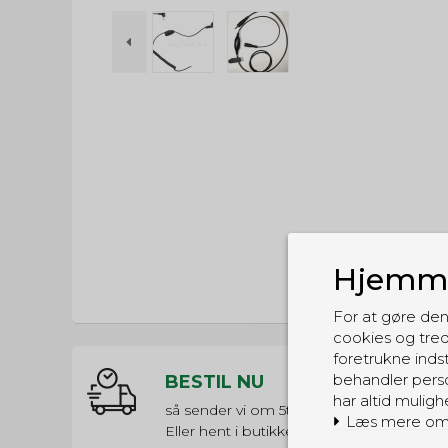
Hjemme
For at gøre den
cookies og tred
foretrukne indst
behandler perso
BESTIL NU
har altid muligh
så sender vi om
5t 49m 28s
Læs mere om
Eller hent i butikken til kl. 17:00