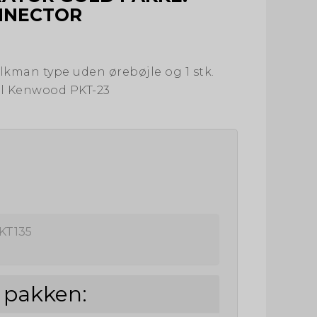
NNECTOR
lkman type uden ørebøjle og 1 stk.
il Kenwood PKT-23
KT135
i pakken: