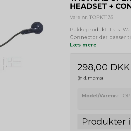
HEADSET + CO
Vare nr. TOPKT135
Pakkeprodukt: 1 stk. Wa
Connector der passer t
Læs mere
298,00 DKK
(inkl. moms)
Model/Varenr.:
TOP
Produkter 