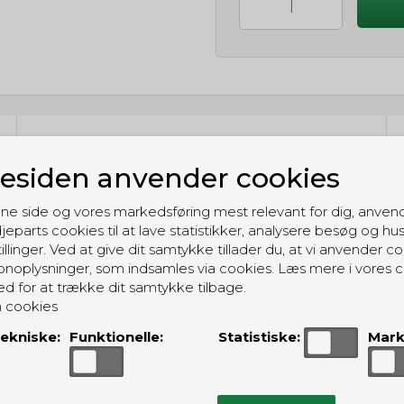
GRATIS LEVERING
siden anvender cookies
Til pakkeboks ved køb for 399 kr.
Gratis hjemmelevering for 699 kr.
ne side og vores markedsføring mest relevant for dig, anven
jeparts cookies til at lave statistikker, analysere besøg og hu
illinger. Ved at give dit samtykke tillader du, at vi anvender co
noplysninger, som indsamles via cookies. Læs mere i vores c
ed for at trække dit samtykke tilbage.
 cookies
ALTERNATIVE PRODUKTER
ekniske:
Funktionelle:
Statistiske:
Mark