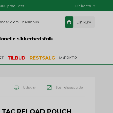
5.000 produkter
Din konto
sender vi om
10t 40m 58s
Din kurv
ionelle sikkerhedsfolk
TILBUD
RESTSALG
RT
MÆRKER
Udskriv
Størrelsesguide
N TAC RELOAD POUCH