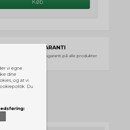
Køb
PRISGARANTI
Vi har prisgaranti på alle produkter
der vi egne
ske dine
okies, og at vi
ookiepolitik. Du
edsføring: