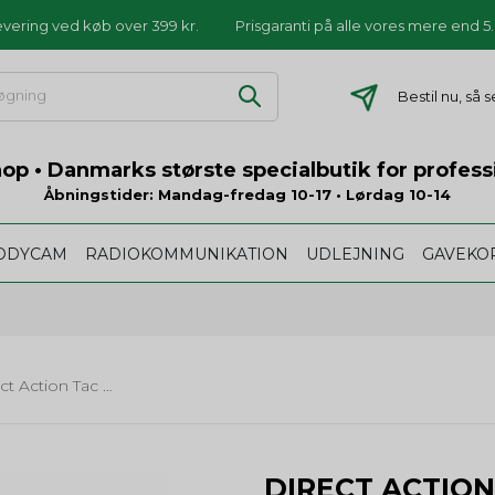
levering ved køb over 399 kr.
Prisgaranti på alle vores mere end 
Bestil nu, så 
p • Danmarks største specialbutik for profess
Åbningstider: Mandag-fredag 10-17 • Lørdag 10-14
ODYCAM
RADIOKOMMUNIKATION
UDLEJNING
GAVEKO
Direct Action Tac Reload Pouch Pistol MKII - sort
DIRECT ACTIO