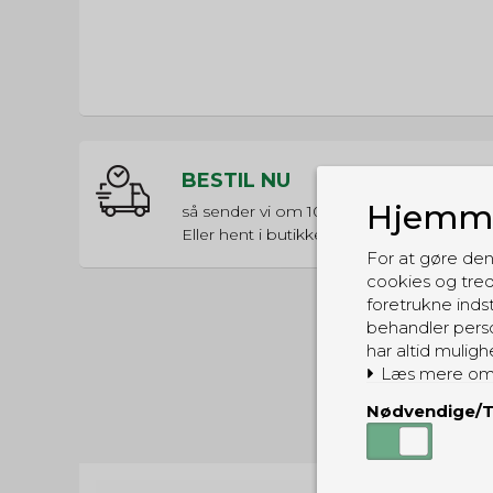
BESTIL NU
Hjemme
så sender vi om
10t 40m 58s
Eller hent i butikken til kl. 17:00
For at gøre den
cookies og tred
foretrukne indst
behandler perso
har altid muligh
Læs mere om
Nødvendige/T