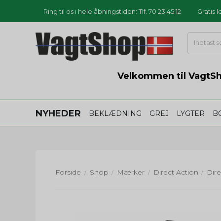
Ring til os i hele åbningstiden: Tlf. 70 23 45 12
Gratis 
Velkommen til VagtSho
NYHEDER
BEKLÆDNING
GREJ
LYGTER
B
Forside
Shop
Mærker
Direct Action
/
/
/
/