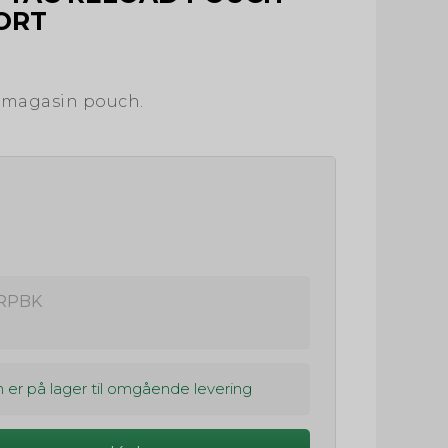
SORT
l magasin pouch.
RPBK
 er på lager til omgående levering