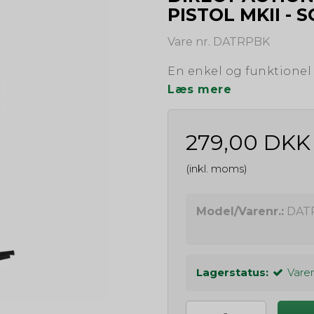
PISTOL MKII - 
Vare nr. DATRPBK
En enkel og funktione
Læs mere
279,00 DKK
(inkl. moms)
Model/Varenr.:
DAT
Lagerstatus:
Varen