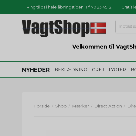
Ring til os i hele åbningstiden: Tlf. 70 23 45 12
Gratis 
Velkommen til VagtSho
NYHEDER
BEKLÆDNING
GREJ
LYGTER
B
Forside
Shop
Mærker
Direct Action
/
/
/
/