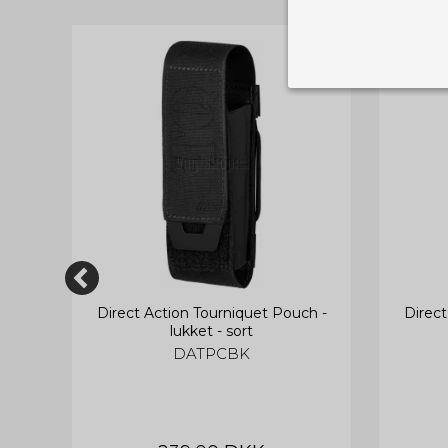
Nødvendige
Tekniske cook
Som navnet a
privatsfære, 
Cookie:
Funktionelle
Funktionelle
PHPSESSID
og indstillin
du har i forho
cookie_consent
ort
Direct Action Tourniquet Pouch -
Direct
Cookie:
Statistiske
lukket - sort
Statistikcook
tempGiftListID
DATPCBK
_GRECAPTCHA
hjemmeside. D
der er mest 
finde på side
chosenLang
CONSENT
Cookie:
Markedsføri