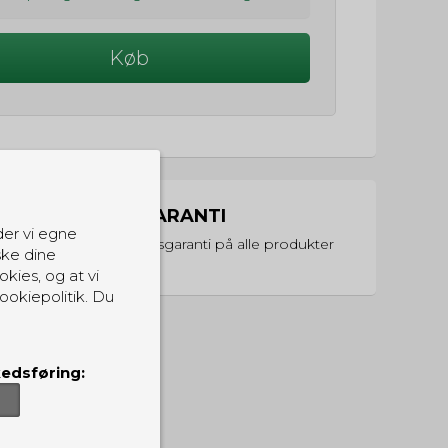
Køb
PRISGARANTI
der vi egne
Vi har prisgaranti på alle produkter
ske dine
okies, og at vi
ookiepolitik. Du
edsføring: