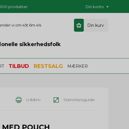
5.000 produkter
Din konto
 sender vi om
45t 6m 41s
Din kurv
ionelle sikkerhedsfolk
TILBUD
RESTSALG
RT
MÆRKER
Udskriv
Størrelsesguide
N MED POUCH