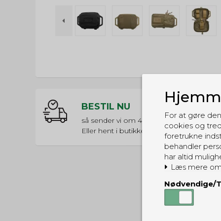
Hjemme
BESTIL NU
For at gøre den
så sender vi om
45t 6m 41s
cookies og tred
Eller hent i butikken til kl. 17:00
foretrukne indst
behandler perso
har altid muligh
Læs mere om
Nødvendige/T