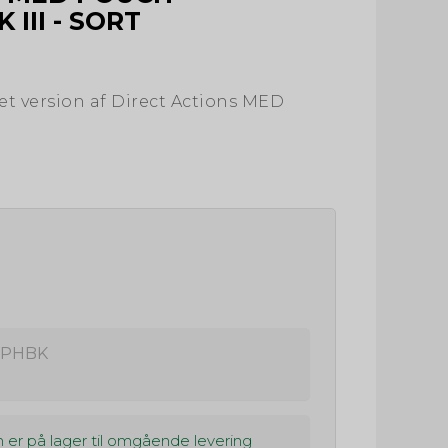
III - SORT
et version af Direct Actions MED
PHBK
 er på lager til omgående levering