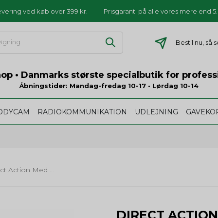
levering ved køb over 399 kr.
Prisgaranti på alle vores mere end 
Bestil nu, så
p • Danmarks største specialbutik for profess
Åbningstider: Mandag-fredag 10-17 • Lørdag 10-14
ODYCAM
RADIOKOMMUNIKATION
UDLEJNING
GAVEKO
Direct Action Med Pouch Horisontal MK III - sort
DIRECT ACTIO