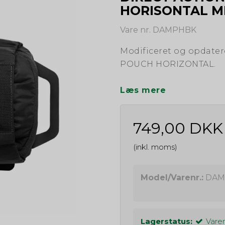
HORISONTAL MK 
Vare nr. DAMPHBK
Modificeret og opdater
POUCH HORIZONTAL.
Læs mere
749,00 DKK
(inkl. moms)
Model/Varenr.:
DAM
Lagerstatus:
Varen