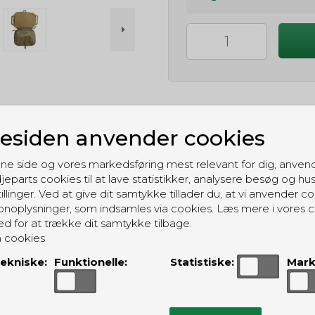
siden anvender cookies
GRATIS LEVERING
ne side og vores markedsføring mest relevant for dig, anven
Til pakkeboks ved køb for 399 kr.
jeparts cookies til at lave statistikker, analysere besøg og hu
Gratis hjemmelevering for 699 kr.
illinger. Ved at give dit samtykke tillader du, at vi anvender co
noplysninger, som indsamles via cookies. Læs mere i vores c
ed for at trække dit samtykke tilbage.
 cookies
ekniske:
Funktionelle:
Statistiske:
Mark
ALTERNATIVE PRODUKTER