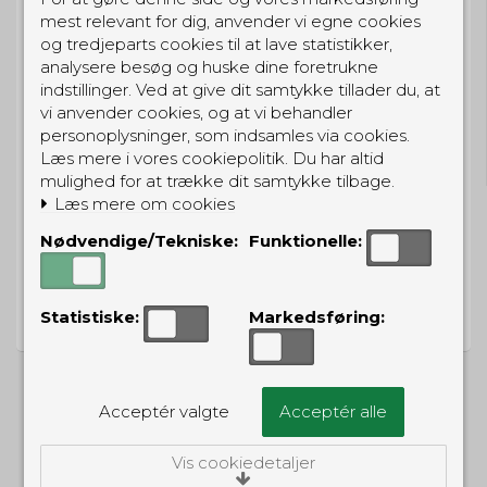
mest relevant for dig, anvender vi egne cookies
og tredjeparts cookies til at lave statistikker,
analysere besøg og huske dine foretrukne
indstillinger. Ved at give dit samtykke tillader du, at
GRATIS LEVERING
vi anvender cookies, og at vi behandler
personoplysninger, som indsamles via cookies.
Til pakkeboks ved køb for 399 kr.
Læs mere i vores cookiepolitik. Du har altid
Gratis hjemmelevering for 699 kr.
mulighed for at trække dit samtykke tilbage.
Læs mere om cookies
Nødvendige/Tekniske:
Funktionelle:
PRISGARANTI
Vi har prisgaranti på alle produkter
Statistiske:
Markedsføring:
Acceptér valgte
Acceptér alle
ALTERNATIVE PRODUKTER
Vis cookiedetaljer