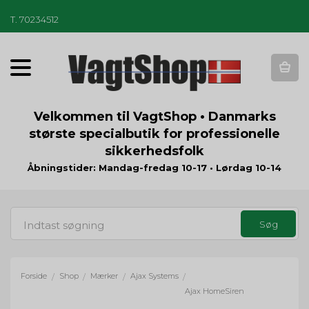
T
.
70234512
T
o
g
g
Velkommen til VagtShop • Danmarks
l
største specialbutik for professionelle
e
sikkerhedsfolk
n
a
Åbningstider: Mandag-fredag 10-17 • Lørdag 10-14
v
i
g
a
t
i
o
Forside
Shop
Mærker
Ajax Systems
/
/
/
/
n
Ajax HomeSiren