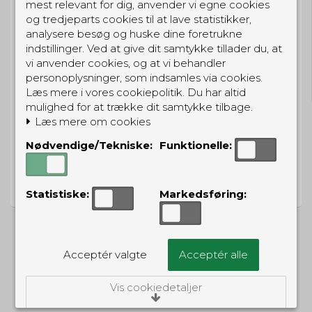
mest relevant for dig, anvender vi egne cookies
og tredjeparts cookies til at lave statistikker,
analysere besøg og huske dine foretrukne
indstillinger. Ved at give dit samtykke tillader du, at
GRATIS LEVERING
vi anvender cookies, og at vi behandler
Til pakkeboks ved køb for 399 kr.
personoplysninger, som indsamles via cookies.
Gratis hjemmelevering for 699 kr.
Læs mere i vores cookiepolitik. Du har altid
mulighed for at trække dit samtykke tilbage.
Læs mere om cookies
Nødvendige/Tekniske:
Funktionelle:
PRISGARANTI
Vi har prisgaranti på alle produkter
Statistiske:
Markedsføring:
Acceptér valgte
Acceptér alle
ALTERNATIVE PRODUKTER
Vis cookiedetaljer