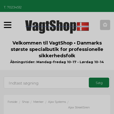
T
.
70234512
T
o
g
g
Velkommen til VagtShop • Danmarks
l
største specialbutik for professionelle
e
sikkerhedsfolk
n
a
Åbningstider: Mandag-fredag 10-17 • Lørdag 10-14
v
i
g
a
t
i
o
Forside
Shop
Mærker
Ajax Systems
/
/
/
/
n
Ajax StreetSiren