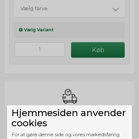
Vælg farve
Vælg Variant
Køb
Hjemmesiden anvender
BESTIL NU
cookies
så sender vi om
4t 33m 59s
Eller hent i butikken til kl. 17:00
For at gøre denne side og vores markedsføring