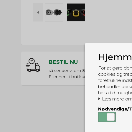
Hjemme
BESTIL NU
For at gøre den
så sender vi om
8t 4m 22s
cookies og tred
Eller hent i butikken til kl. 17:00
foretrukne indst
behandler perso
har altid muligh
Læs mere om
Nødvendige/T