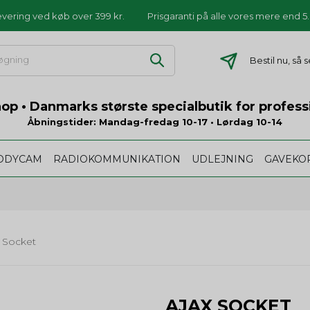
levering ved køb over 399 kr.
Prisgaranti på alle vores mere end 
Bestil nu, så
p • Danmarks største specialbutik for profess
Åbningstider: Mandag-fredag 10-17 • Lørdag 10-14
ODYCAM
RADIOKOMMUNIKATION
UDLEJNING
GAVEKO
x Socket
AJAX SOCKET