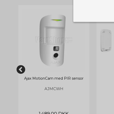
Nødvendige
Tekniske cook
Som navnet a
privatsfære, 
Cookie:
Funktionelle
Funktionelle
PHPSESSID
og indstillin
du har i forho
cookie_consent
Ajax MotionCam med PIR sensor
Cookie:
Statistiske
Statistikcook
tempGiftListID
AJMCWH
_GRECAPTCHA
hjemmeside. D
der er mest 
finde på side
chosenLang
CONSENT
Cookie:
Markedsføri
1.489,00 DKK