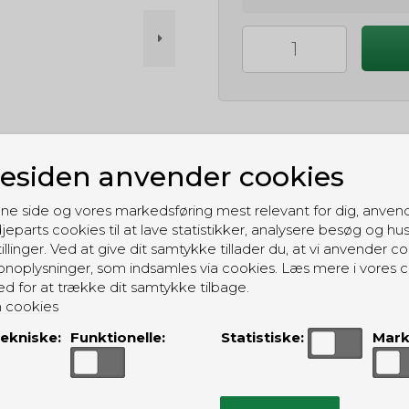
siden anvender cookies
GRATIS LEVERING
ne side og vores markedsføring mest relevant for dig, anven
Til pakkeboks ved køb for 399 kr.
jeparts cookies til at lave statistikker, analysere besøg og hu
Gratis hjemmelevering for 699 kr.
illinger. Ved at give dit samtykke tillader du, at vi anvender co
noplysninger, som indsamles via cookies. Læs mere i vores c
ed for at trække dit samtykke tilbage.
 cookies
ekniske:
Funktionelle:
Statistiske:
Mark
ALTERNATIVE PRODUKTER