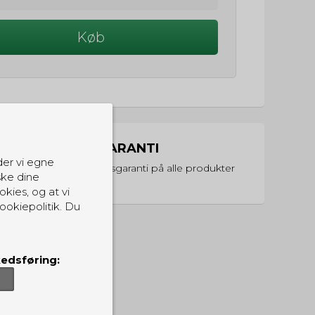
Køb
PRISGARANTI
der vi egne
Vi har prisgaranti på alle produkter
ske dine
okies, og at vi
ookiepolitik. Du
edsføring: