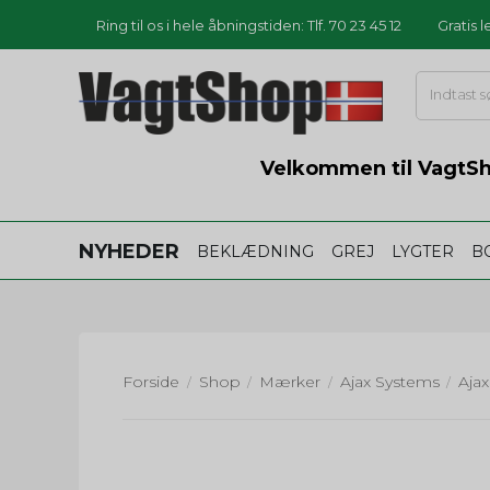
Ring til os i hele åbningstiden: Tlf. 70 23 45 12
Gratis 
Velkommen til VagtSho
NYHEDER
BEKLÆDNING
GREJ
LYGTER
B
Forside
Shop
Mærker
Ajax Systems
Aja
/
/
/
/