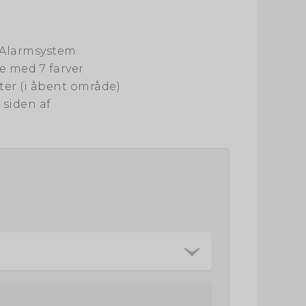
 Alarmsystem.
 med 7 farver
eter (i åbent område)
 siden af