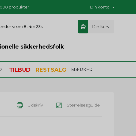
5.000 produkter
Din konto
 sender vi om
8t 4m 22s
Din kurv
ionelle sikkerhedsfolk
TILBUD
RESTSALG
RT
MÆRKER
Udskriv
Størrelsesguide