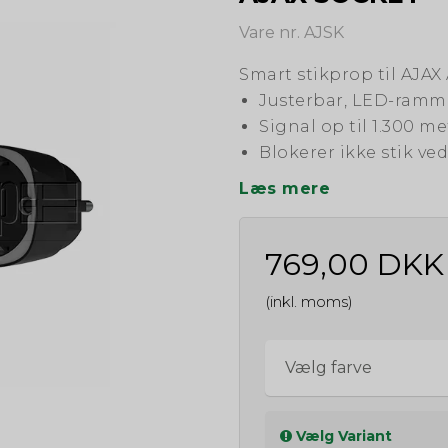
Vare nr. AJSK
Smart stikprop til AJAX
Justerbar, LED-ramme
Signal op til 1.300 m
Blokerer ikke stik ved
Læs mere
769,00 DKK
(inkl. moms)
Vælg farve
Vælg Variant