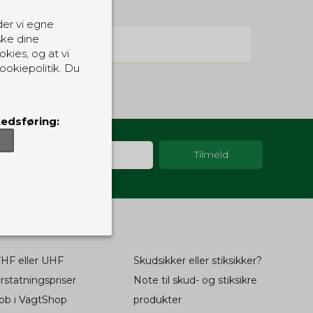
der vi egne
ske dine
okies, og at vi
ookiepolitik. Du
edsføring:
HF eller UHF
Skudsikker eller stiksikker?
er, som de skal.
ndvirkning på din
rstatningspriser
Note til skud- og stiksikre
sider.
ob i VagtShop
produkter