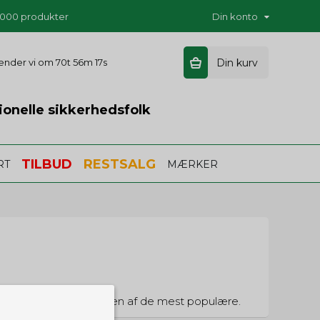
5.000 produkter
Din konto
 sender vi om
70t 56m 17s
Din kurv
ionelle sikkerhedsfolk
TILBUD
RESTSALG
RT
MÆRKER
r Pro Trek serien er en af de mest populære.