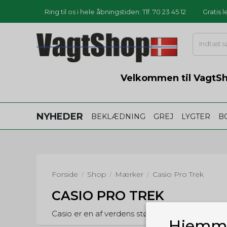
Ring til os i hele åbningstiden: Tlf. 70 23 45 12
Gratis 
Velkommen til VagtSho
NYHEDER
BEKLÆDNING
GREJ
LYGTER
B
Forside
Shop
Mærker
Casio Pro Trek
/
/
/
CASIO PRO TREK
Casio er en af verdens største elektronikpro
Hjemme