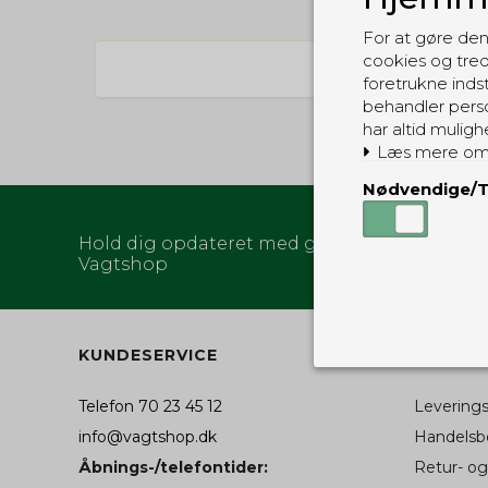
For at gøre den
cookies og tred
foretrukne indst
behandler perso
har altid muligh
Læs mere om
Nødvendige/T
Hold dig opdateret med gode tilbud og nyhe
Vagtshop
KUNDESERVICE
INFORM
Nødvendige
Telefon 70 23 45 12
Levering
Tekniske cook
Som navnet a
info@vagtshop.dk
Handelsbe
privatsfære, 
Åbnings-/telefontider:
Retur- og