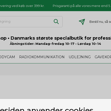
levering ved køb over 399 kr.
Prisgaranti på alle vores mere end 
Bestil nu, så
p • Danmarks største specialbutik for profess
Åbningstider: Mandag-fredag 10-17 • Lørdag 10-14
ODYCAM
RADIOKOMMUNIKATION
UDLEJNING
GAVEKO
ducenter og har gennem mange år produceret armbåndsure, hvo
siden anvender cookies