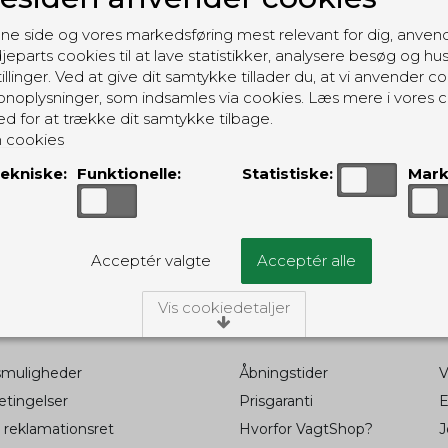
ne side og vores markedsføring mest relevant for dig, anven
jeparts cookies til at lave statistikker, analysere besøg og hu
Ingen produkter fundet.
illinger. Ved at give dit samtykke tillader du, at vi anvender co
noplysninger, som indsamles via cookies. Læs mere i vores c
ed for at trække dit samtykke tilbage.
 cookies
ekniske:
Funktionelle:
Statistiske:
Mark
der fra
Acceptér valgte
Acceptér alle
Vis cookiedetaljer
ATION
EKSTRA INFORMATION
/Tekniske
smuligheder
Åbningstider
V
ies er nødvendige for, at langt de fleste hjemmesider funger
ngiver, har de kun teknisk betydning og dermed ikke nogen i
tingelser
Prisgaranti
E
idet de ikke registrerer, hvad du søger efter på andre hjemme
 reklamationsret
Hvorfor VagtShop?
J