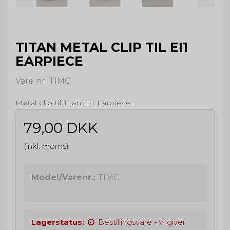
TITAN METAL CLIP TIL EI1
EARPIECE
Vare nr. TIMC
Metal clip til Titan EI1 Earpiece.
79,00 DKK
(inkl. moms)
Model/Varenr.:
TIMC
Lagerstatus:
Bestillingsvare - vi giver