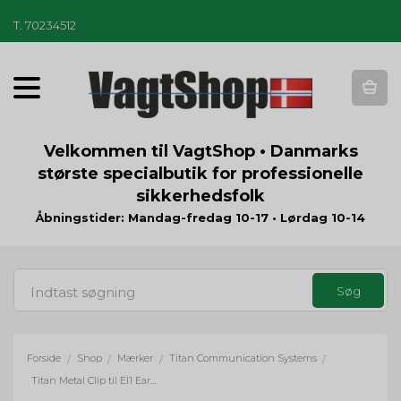
T
.
70234512
T
o
g
g
Velkommen til VagtShop • Danmarks
l
største specialbutik for professionelle
e
sikkerhedsfolk
n
a
Åbningstider: Mandag-fredag 10-17 • Lørdag 10-14
v
i
g
a
t
i
o
Forside
Shop
Mærker
Titan Communication Systems
/
/
/
/
n
Titan Metal Clip til EI1 Earpiece