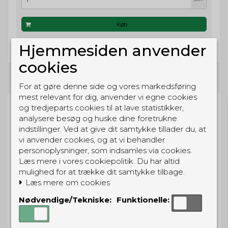
Køb
Hjemmesiden anvender
cookies
For at gøre denne side og vores markedsføring
mest relevant for dig, anvender vi egne cookies
og tredjeparts cookies til at lave statistikker,
analysere besøg og huske dine foretrukne
indstillinger. Ved at give dit samtykke tillader du, at
vi anvender cookies, og at vi behandler
BESTIL NU
personoplysninger, som indsamles via cookies.
så sender vi om
10t 13m 33s
Læs mere i vores cookiepolitik. Du har altid
Eller hent i butikken til kl. 17:00
mulighed for at trække dit samtykke tilbage.
Læs mere om cookies
Nødvendige/Tekniske:
Funktionelle:
GRATIS LEVERING