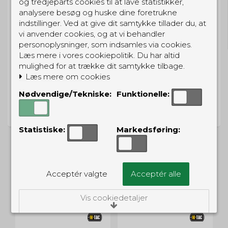
og tredjeparts cookies til at lave statistikker,
analysere besøg og huske dine foretrukne
GRATIS LEVERING
indstillinger. Ved at give dit samtykke tillader du, at
Til pakkeboks ved køb for 399 kr.
vi anvender cookies, og at vi behandler
Gratis hjemmelevering for 699 kr.
personoplysninger, som indsamles via cookies.
Læs mere i vores cookiepolitik. Du har altid
mulighed for at trække dit samtykke tilbage.
Læs mere om cookies
Nødvendige/Tekniske:
Funktionelle:
PRISGARANTI
Vi har prisgaranti på alle produkter
Statistiske:
Markedsføring:
Acceptér valgte
Acceptér alle
ALTERNATIVE PRODUKTER
Vis cookiedetaljer
Nødvendige/Tekniske