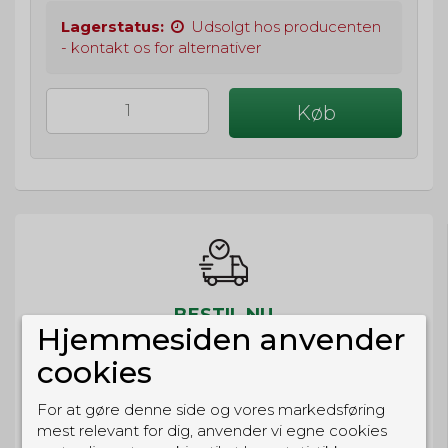
Lagerstatus:
Udsolgt hos producenten
- kontakt os for alternativer
Køb
BESTIL NU
Hjemmesiden anvender
så sender vi om
68t 12m 34s
cookies
Eller hent i butikken til kl. 17:00
For at gøre denne side og vores markedsføring
mest relevant for dig, anvender vi egne cookies