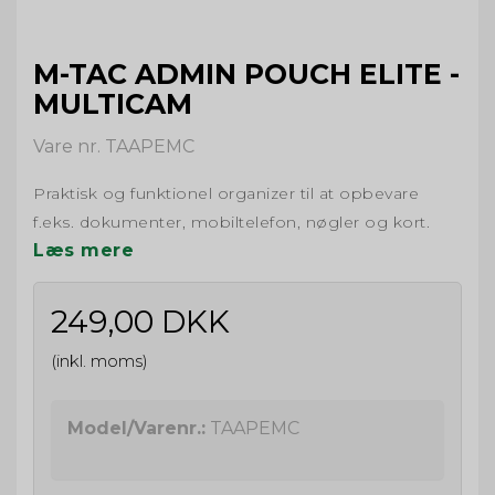
M-TAC ADMIN POUCH ELITE -
MULTICAM
Vare nr. TAAPEMC
Praktisk og funktionel organizer til at opbevare
f.eks. dokumenter, mobiltelefon, nøgler og kort.
Læs mere
249,00 DKK
(inkl. moms)
Model/Varenr.:
TAAPEMC