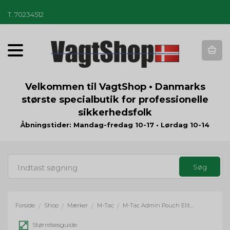
T
.
70234512
T
o
g
g
Velkommen til VagtShop • Danmarks
l
største specialbutik for professionelle
e
sikkerhedsfolk
n
a
Åbningstider: Mandag-fredag 10-17 • Lørdag 10-14
v
i
g
a
t
i
o
Forside
Shop
Mærker
M-Tac
M-Tac Admin Pouch Elite - Multicam
/
/
/
/
n
Størrelsesguide