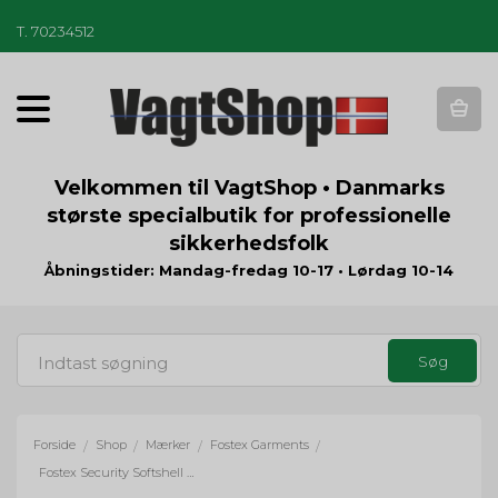
T
.
70234512
T
o
g
g
Velkommen til VagtShop • Danmarks
l
største specialbutik for professionelle
e
sikkerhedsfolk
n
a
Åbningstider: Mandag-fredag 10-17 • Lørdag 10-14
v
i
g
a
t
i
o
Forside
Shop
Mærker
Fostex Garments
/
/
/
/
n
Fostex Security Softshell jakke - sort