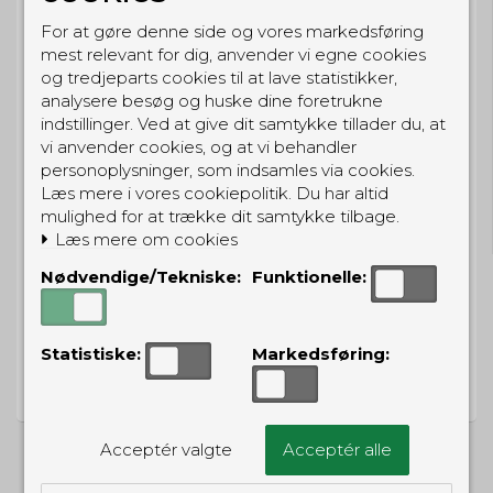
BESTIL NU
For at gøre denne side og vores markedsføring
så sender vi om
53t 1min 50s
mest relevant for dig, anvender vi egne cookies
Eller hent i butikken til kl. 17:00
og tredjeparts cookies til at lave statistikker,
analysere besøg og huske dine foretrukne
indstillinger. Ved at give dit samtykke tillader du, at
vi anvender cookies, og at vi behandler
personoplysninger, som indsamles via cookies.
GRATIS LEVERING
Læs mere i vores cookiepolitik. Du har altid
Til pakkeboks ved køb for 399 kr.
mulighed for at trække dit samtykke tilbage.
Gratis hjemmelevering for 699 kr.
Læs mere om cookies
Nødvendige/Tekniske:
Funktionelle:
PRISGARANTI
Statistiske:
Markedsføring:
Vi har prisgaranti på alle produkter
Acceptér valgte
Acceptér alle