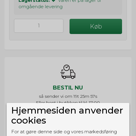
Lagerstatus:
Varen er på lager til
omgående levering
Køb
BESTIL NU
så sender vi om
19t 25m 57s
Eller hent i butikken til kl. 17:00
Hjemmesiden anvender
cookies
For at gøre denne side og vores markedsføring