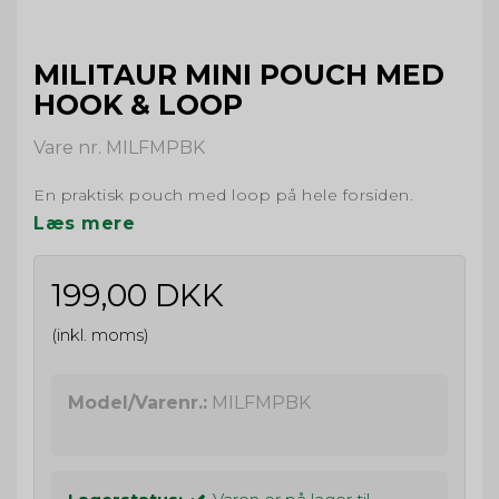
MILITAUR MINI POUCH MED
HOOK & LOOP
Vare nr. MILFMPBK
En praktisk pouch med loop på hele forsiden.
Læs mere
199,00 DKK
(inkl. moms)
Model/Varenr.:
MILFMPBK