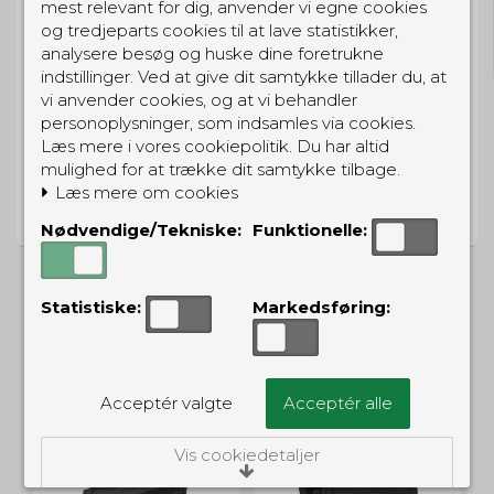
GRATIS LEVERING
mest relevant for dig, anvender vi egne cookies
og tredjeparts cookies til at lave statistikker,
Til pakkeboks ved køb for 399 kr.
analysere besøg og huske dine foretrukne
Gratis hjemmelevering for 699 kr.
indstillinger. Ved at give dit samtykke tillader du, at
vi anvender cookies, og at vi behandler
personoplysninger, som indsamles via cookies.
Læs mere i vores cookiepolitik. Du har altid
mulighed for at trække dit samtykke tilbage.
PRISGARANTI
Læs mere om cookies
Vi har prisgaranti på alle produkter
Nødvendige/Tekniske:
Funktionelle:
Statistiske:
Markedsføring:
ALTERNATIVE PRODUKTER
Acceptér valgte
Acceptér alle
TILBUD
Vis cookiedetaljer