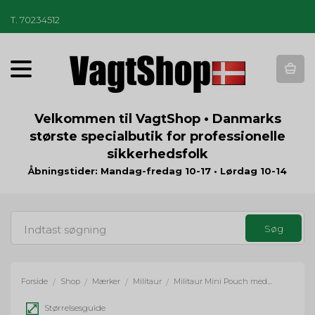
T
.
70234512
T
o
g
g
Velkommen til VagtShop • Danmarks
l
største specialbutik for professionelle
e
sikkerhedsfolk
n
a
Åbningstider: Mandag-fredag 10-17 • Lørdag 10-14
v
i
g
a
t
i
o
Forside
Shop
Mærker
Militaur
Militaur Mini Pouch med hook & Loop
/
/
/
/
n
Størrelsesguide