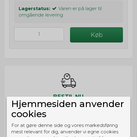
Lagerstatus:
Varen er på lager til
omgående levering
Køb
BESTIL NU
Hjemmesiden anvender
så sender vi om
68t 51m 12s
cookies
Eller hent i butikken til kl. 17:00
For at gøre denne side og vores markedsføring
mest relevant for dig, anvender vi egne cookies