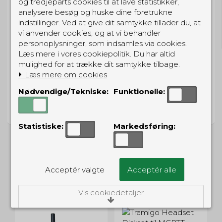
og tredjeparts cookies til at lave statistikker,
analysere besøg og huske dine foretrukne
GRATIS LEVERING
indstillinger. Ved at give dit samtykke tillader du, at
Til pakkeboks ved køb for 399 kr.
vi anvender cookies, og at vi behandler
Gratis hjemmelevering for 699 kr.
personoplysninger, som indsamles via cookies.
Læs mere i vores cookiepolitik. Du har altid
mulighed for at trække dit samtykke tilbage.
Læs mere om cookies
Nødvendige/Tekniske:
Funktionelle:
PRISGARANTI
Vi har prisgaranti på alle produkter
Statistiske:
Markedsføring:
Acceptér valgte
Acceptér alle
ALTERNATIVE PRODUKTER
Vis cookiedetaljer
Nødvendige/Tekniske