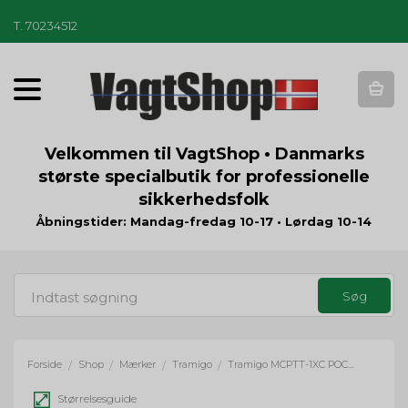
T
.
70234512
T
o
g
g
Velkommen til VagtShop • Danmarks
l
største specialbutik for professionelle
e
sikkerhedsfolk
n
a
Åbningstider: Mandag-fredag 10-17 • Lørdag 10-14
v
i
g
a
t
i
o
Forside
Shop
Mærker
Tramigo
Tramigo MCPTT-1XC POC radio inkl. Li-Ion batteri
/
/
/
/
n
Størrelsesguide