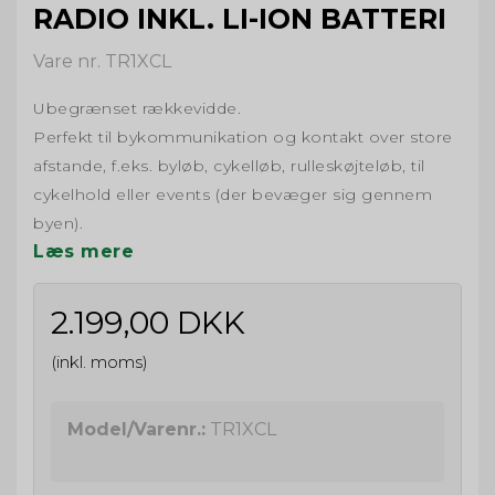
RADIO INKL. LI-ION BATTERI
Vare nr. TR1XCL
Ubegrænset rækkevidde.
Perfekt til bykommunikation og kontakt over store
afstande, f.eks. byløb, cykelløb, rulleskøjteløb, til
cykelhold eller events (der bevæger sig gennem
byen).
Læs mere
2.199,00 DKK
(inkl. moms)
Model/Varenr.:
TR1XCL