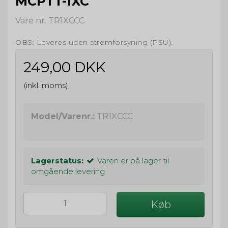
MCPTT-1XC
Vare nr. TR1XCCC
OBS: Leveres uden strømforsyning (PSU).
249,00 DKK
(inkl. moms)
Model/Varenr.:
TR1XCCC
Lagerstatus:
Varen er på lager til
omgående levering
Køb