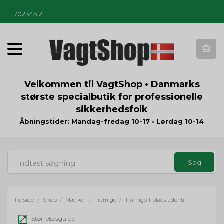
T
.
70234512
T
o
g
g
Velkommen til VagtShop • Danmarks
l
største specialbutik for professionelle
e
sikkerhedsfolk
n
a
Åbningstider: Mandag-fredag 10-17 • Lørdag 10-14
v
i
g
a
t
i
o
Forside
Shop
Mærker
Tramigo
Tramigo 1-pladslader til MCPTT-1XC
/
/
/
/
n
Størrelsesguide