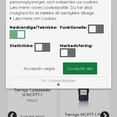
personoplysninger, som indsamles via cookies.
PRISGARANTI
Læs mere i vores cookiepolitik. Du har altid
mulighed for at trække dit samtykke tilbage.
Vi har prisgaranti på alle produkter
Læs mere om cookies
Nødvendige/Tekniske:
Funktionelle:
Statistiske:
Markedsføring:
ALTERNATIVE PRODUKTER
Acceptér valgte
Acceptér alle
Vis cookiedetaljer
Tramigo 1-pladslader
Nødvendige/Tekniske
til MCPTT-1
Tekniske cookies er nødvendige for, at langt
TR1CC
de fleste hjemmesider fungerer, som de
skal. Som navnet angiver, har de kun teknisk
betydning og dermed ikke nogen
Tramigo MCPTT-1 PoC
indvirkning på din privatsfære, idet de ikke