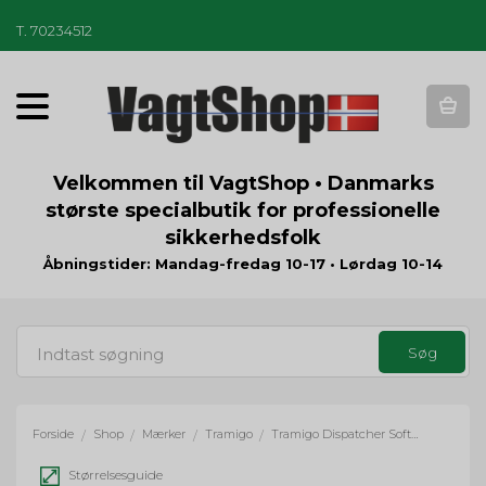
T
.
70234512
T
o
g
g
Velkommen til VagtShop • Danmarks
l
største specialbutik for professionelle
e
sikkerhedsfolk
n
a
Åbningstider: Mandag-fredag 10-17 • Lørdag 10-14
v
i
g
a
t
i
o
Forside
Shop
Mærker
Tramigo
Tramigo Dispatcher Software til Windows
/
/
/
/
n
Størrelsesguide