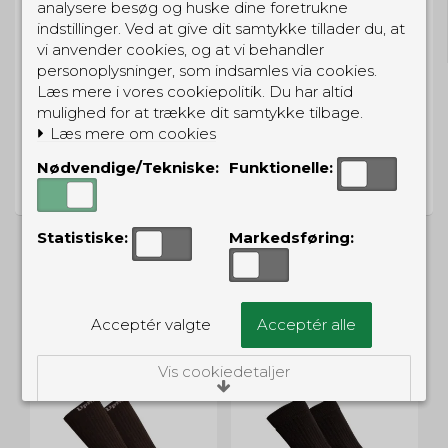
analysere besøg og huske dine foretrukne
Til pakkeboks ved køb for 399 kr.
indstillinger. Ved at give dit samtykke tillader du, at
Gratis hjemmelevering for 699 kr.
vi anvender cookies, og at vi behandler
personoplysninger, som indsamles via cookies.
Læs mere i vores cookiepolitik. Du har altid
mulighed for at trække dit samtykke tilbage.
Læs mere om cookies
PRISGARANTI
Nødvendige/Tekniske:
Funktionelle:
Vi har prisgaranti på alle produkter
Statistiske:
Markedsføring:
ALTERNATIVE PRODUKTER
Acceptér valgte
Acceptér alle
Vis cookiedetaljer
Nødvendige/Tekniske
Tekniske cookies er nødvendige for, at langt