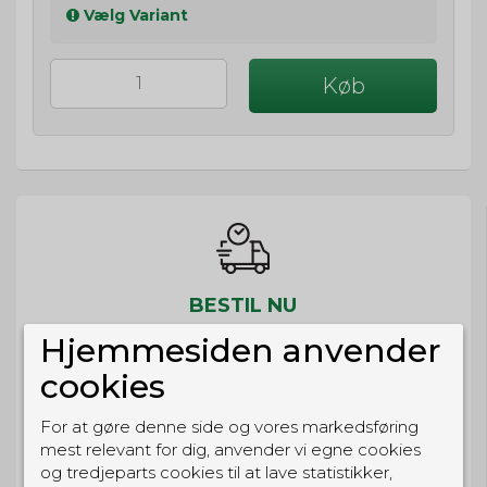
Vælg Variant
Køb
BESTIL NU
så sender vi om
9t 14m 27s
Hjemmesiden anvender
Eller hent i butikken til kl. 17:00
cookies
For at gøre denne side og vores markedsføring
mest relevant for dig, anvender vi egne cookies
og tredjeparts cookies til at lave statistikker,
GRATIS LEVERING