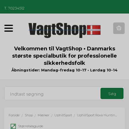
T
.
70234512
T
o
g
g
Velkommen til VagtShop • Danmarks
l
største specialbutik for professionelle
e
sikkerhedsfolk
n
a
Åbningstider: Mandag-fredag 10-17 • Lørdag 10-14
v
i
g
a
t
i
o
Forside
Shop
Mærker
UphillSport
UphillSport Rova Hunting & Fishing 4 lag H5 med Merino - sort
/
/
/
/
n
Størrelsesguide