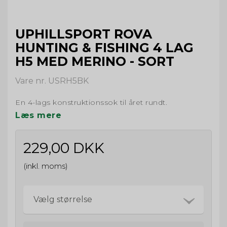
UPHILLSPORT ROVA
HUNTING & FISHING 4 LAG
H5 MED MERINO - SORT
Vare nr. USRH5BK
En 4-lags konstruktionssok til året rundt.
Læs mere
229,00 DKK
(inkl. moms)
Vælg størrelse