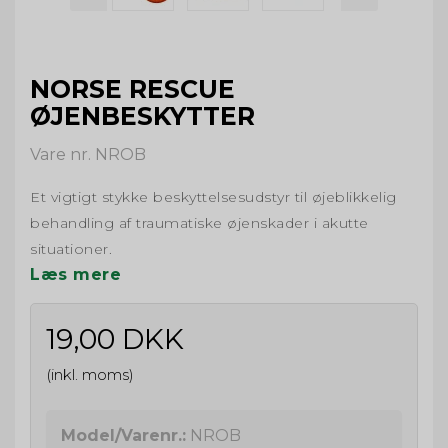
NORSE RESCUE
ØJENBESKYTTER
Vare nr. NROB
Et vigtigt stykke beskyttelsesudstyr til øjeblikkelig
behandling af traumatiske øjenskader i akutte
situationer.
Læs mere
19,00 DKK
(inkl. moms)
Model/Varenr.:
NROB