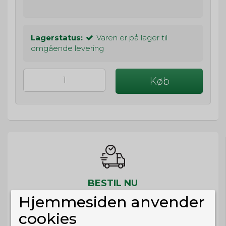
Lagerstatus:
Varen er på lager til
omgående levering
Køb
BESTIL NU
Hjemmesiden anvender
så sender vi om
21t 55m 47s
Eller hent i butikken til kl. 17:00
cookies