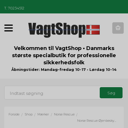
T
.
70234512
T
o
g
g
Velkommen til VagtShop • Danmarks
l
største specialbutik for professionelle
e
sikkerhedsfolk
n
a
Åbningstider: Mandag-fredag 10-17 • Lørdag 10-14
v
i
g
a
t
i
o
Forside
Shop
Mærker
Norse Rescue
/
/
/
/
n
Norse Rescue Øjenbeskytter