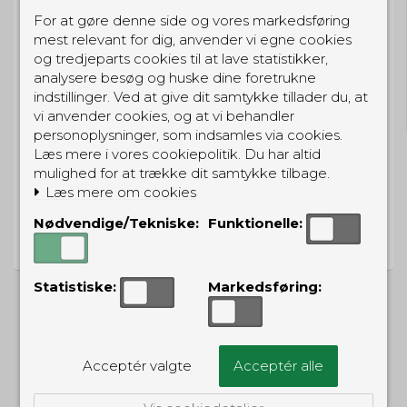
For at gøre denne side og vores markedsføring
mest relevant for dig, anvender vi egne cookies
og tredjeparts cookies til at lave statistikker,
GRATIS LEVERING
analysere besøg og huske dine foretrukne
indstillinger. Ved at give dit samtykke tillader du, at
Til pakkeboks ved køb for 399 kr.
Gratis hjemmelevering for 699 kr.
vi anvender cookies, og at vi behandler
personoplysninger, som indsamles via cookies.
Læs mere i vores cookiepolitik. Du har altid
mulighed for at trække dit samtykke tilbage.
Læs mere om cookies
PRISGARANTI
Nødvendige/Tekniske:
Funktionelle:
Vi har prisgaranti på alle produkter
Statistiske:
Markedsføring:
ALTERNATIVE PRODUKTER
Acceptér valgte
Acceptér alle