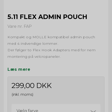
5.11 FLEX ADMIN POUCH
Vare nr. FAP
Kompakt og MOLLE kompatibel admin pouch
med 4 indvendige lommer.
Der følger to Flex Hook Adapters med for nem
mon
tering på velcropaneler.
Læs mere
299,00 DKK
(inkl. moms)
Vælg farve