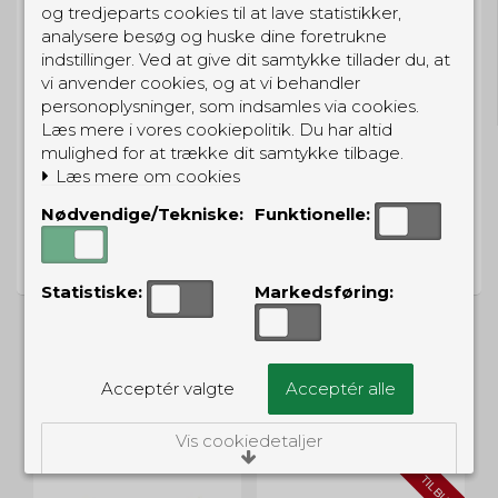
og tredjeparts cookies til at lave statistikker,
analysere besøg og huske dine foretrukne
GRATIS LEVERING
indstillinger. Ved at give dit samtykke tillader du, at
vi anvender cookies, og at vi behandler
Til pakkeboks ved køb for 399 kr.
Gratis hjemmelevering for 699 kr.
personoplysninger, som indsamles via cookies.
Læs mere i vores cookiepolitik. Du har altid
mulighed for at trække dit samtykke tilbage.
Læs mere om cookies
Nødvendige/Tekniske:
Funktionelle:
PRISGARANTI
Vi har prisgaranti på alle produkter
Statistiske:
Markedsføring:
Acceptér valgte
Acceptér alle
ALTERNATIVE PRODUKTER
Vis cookiedetaljer
TILBUD
Nødvendige/Tekniske