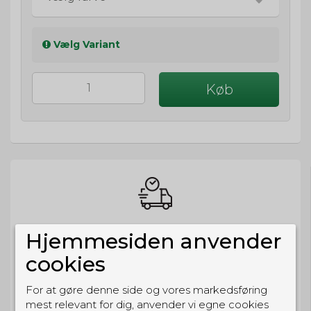
Vælg Variant
Køb
BESTIL NU
Hjemmesiden anvender
så sender vi om
4t 16m 22s
cookies
Eller hent i butikken til kl. 17:00
For at gøre denne side og vores markedsføring
mest relevant for dig, anvender vi egne cookies