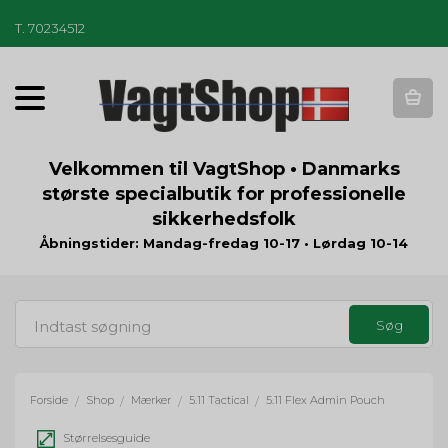
T
.
70234512
T
o
g
g
Velkommen til VagtShop • Danmarks
l
største specialbutik for professionelle
e
sikkerhedsfolk
n
a
Åbningstider: Mandag-fredag 10-17 • Lørdag 10-14
v
i
g
a
t
i
o
Forside
Shop
Mærker
5.11 Tactical
5.11 Flex Admin Pouch
/
/
/
/
n
Størrelsesguide