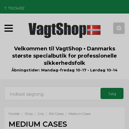
T
.
70234512
T
o
g
g
Velkommen til VagtShop • Danmarks
l
største specialbutik for professionelle
e
sikkerhedsfolk
n
a
Åbningstider: Mandag-fredag 10-17 • Lørdag 10-14
v
i
g
a
t
i
o
Forside
Shop
Grej
Peli Cases
Medium Cases
/
/
/
/
n
MEDIUM CASES