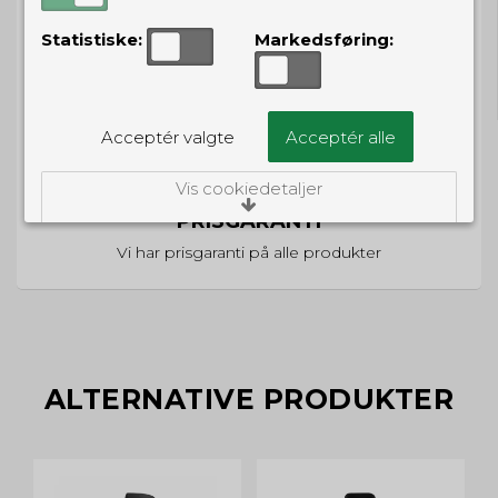
Statistiske:
Markedsføring:
GRATIS LEVERING
Til pakkeboks ved køb for 399 kr.
Gratis hjemmelevering for 699 kr.
Acceptér valgte
Acceptér alle
Vis cookiedetaljer
PRISGARANTI
Nødvendige/Tekniske
Vi har prisgaranti på alle produkter
Tekniske cookies er nødvendige for, at langt
de fleste hjemmesider fungerer, som de
skal. Som navnet angiver, har de kun teknisk
betydning og dermed ikke nogen
indvirkning på din privatsfære, idet de ikke
registrerer, hvad du søger efter på andre
hjemmesider.
ALTERNATIVE PRODUKTER
Cookie:
Udløber:
Funktionelle
Funktionelle cookies anvendes for at huske
PHPSESSID
Session
dine brugerpræferencer ved at huske de
valg og indstillinger du foretager på
Oprindelse: