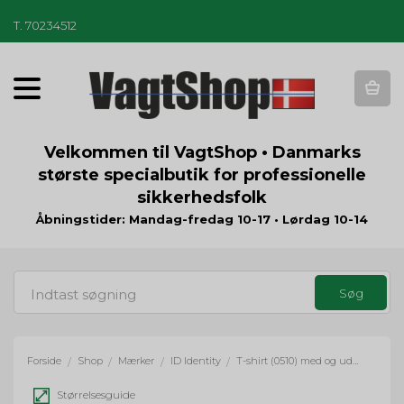
T
.
70234512
T
o
g
g
Velkommen til VagtShop • Danmarks
l
største specialbutik for professionelle
e
sikkerhedsfolk
n
a
Åbningstider: Mandag-fredag 10-17 • Lørdag 10-14
v
i
g
a
t
i
o
Forside
Shop
Mærker
ID Identity
T-shirt (0510) med og uden tryk
/
/
/
/
n
Størrelsesguide