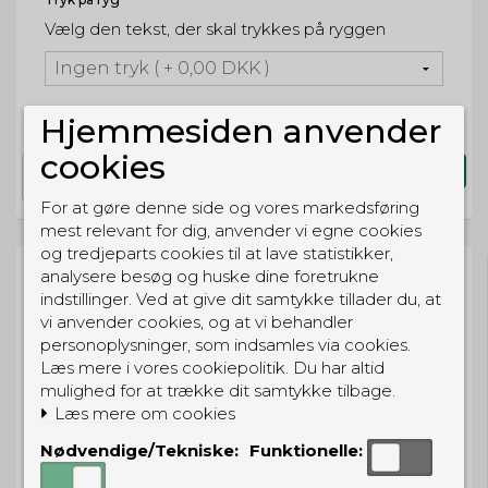
Vælg den tekst, der skal trykkes på ryggen
Hjemmesiden anvender
cookies
Køb
For at gøre denne side og vores markedsføring
mest relevant for dig, anvender vi egne cookies
og tredjeparts cookies til at lave statistikker,
analysere besøg og huske dine foretrukne
indstillinger. Ved at give dit samtykke tillader du, at
vi anvender cookies, og at vi behandler
personoplysninger, som indsamles via cookies.
BESTIL NU
Læs mere i vores cookiepolitik. Du har altid
så sender vi om
40t 24m 29s
mulighed for at trække dit samtykke tilbage.
Eller hent i butikken til kl. 17:00
Læs mere om cookies
Nødvendige/Tekniske:
Funktionelle: