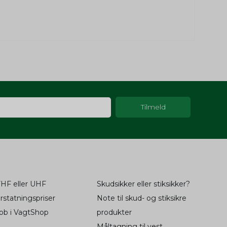
til at
2 år
fil af
2 år
og
oncer
ger.
fil af
2 år
og
til at
2 år
oncer
fil af
2 år
ger.
og
til at
2 år
1 år
oncer
-konto
ger.
til at
2 år
huske
6
måneder
HF eller UHF
Skudsikker eller stiksikker?
oncer
and 1 dag
rstatningspriser
Note til skud- og stiksikre
ger.
ob i VagtShop
produkter
1 måned
til at
2 år
Måltagning til vest