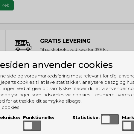
Køb
GRATIS LEVERING
Til pakkeboks ved køb for 399 kr.
Gratis hjemmelevering for 699 kr.
siden anvender cookies
ne side og vores markedsføring mest relevant for dig, anven
jeparts cookies til at lave statistikker, analysere besøg og hu
illinger. Ved at give dit samtykke tillader du, at vi anvender co
noplysninger, som indsamles via cookies. Læs mere i vores c
ALTERNATIVE PRODUKTER
ed for at trække dit samtykke tilbage.
 cookies
ekniske:
Funktionelle:
Statistiske:
Mark