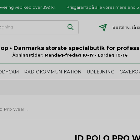
levering ved køb over 399 kr.
Prisgaranti på alle vores mere end 
Bestil nu, så
p • Danmarks største specialbutik for profess
Åbningstider: Mandag-fredag 10-17 • Lørdag 10-14
ODYCAM
RADIOKOMMUNIKATION
UDLEJNING
GAVEKO
ID Polo Pro Wear WMN (0321) med eller uden tryk
ID POLO PRO W