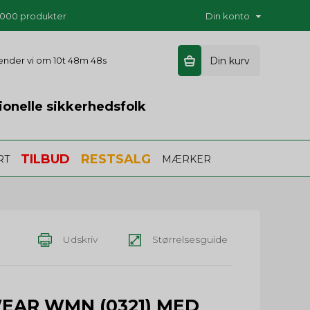
5.000 produkter
Din konto
 sender vi om
10t 48m 47s
Din kurv
ionelle sikkerhedsfolk
TILBUD
RESTSALG
RT
MÆRKER
Udskriv
Størrelsesguide
EAR WMN (0321) MED