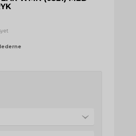
RYK
syet
llederne