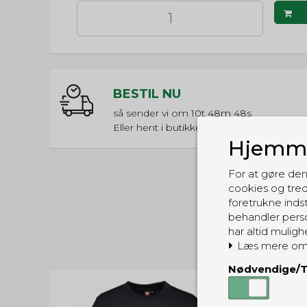
BESTIL NU
så sender vi om
10t 48m 47s
Eller hent i butikken til kl. 17:00
Hjemme
For at gøre den
cookies og tred
foretrukne indst
behandler perso
har altid muligh
Læs mere om
Nødvendige/T