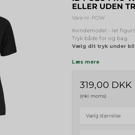
ELLER UDEN T
Vare nr. POW
Kvindemodel - let figur
Tryk både for og bag
Vælg dit tryk under bi
Læs mere
319,00 DKK
(inkl. moms)
Vælg størrelse