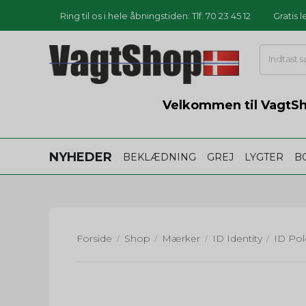
Ring til os i hele åbningstiden: Tlf. 70 23 45 12
Gratis 
Velkommen til VagtSho
NYHEDER
BEKLÆDNING
GREJ
LYGTER
B
Forside
Shop
Mærker
ID Identity
/
/
/
/