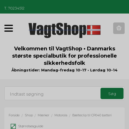
T
.
70234512
T
o
g
g
Velkommen til VagtShop • Danmarks
l
største specialbutik for professionelle
e
sikkerhedsfolk
n
a
Åbningstider: Mandag-fredag 10-17 • Lørdag 10-14
v
i
g
a
t
i
o
Forside
Shop
Mærker
Motorola
Bælteclip til CP040 batteri
/
/
/
/
n
Størrelsesguide