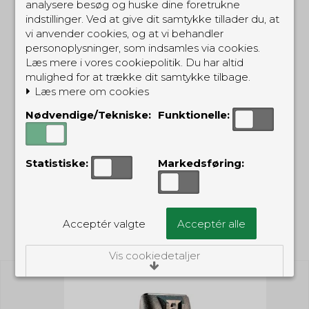
analysere besøg og huske dine foretrukne
Bælteclip til
Bælteclip til DP-2400,
indstillinger. Ved at give dit samtykke tillader du, at
DP3400/3600
R2 m.fl.
vi anvender cookies, og at vi behandler
PMLN4652
PMLN7008
personoplysninger, som indsamles via cookies.
Læs mere i vores cookiepolitik. Du har altid
mulighed for at trække dit samtykke tilbage.
69,00 DKK
69,00 DKK
Læs mere om cookies
(inkl. moms)
(inkl. moms)
Nødvendige/Tekniske:
Funktionelle:
Statistiske:
Markedsføring:
Acceptér valgte
Acceptér alle
RELATEREDE PRODUKTER
Vis cookiedetaljer
Nødvendige/Tekniske
Tekniske cookies er nødvendige for, at langt