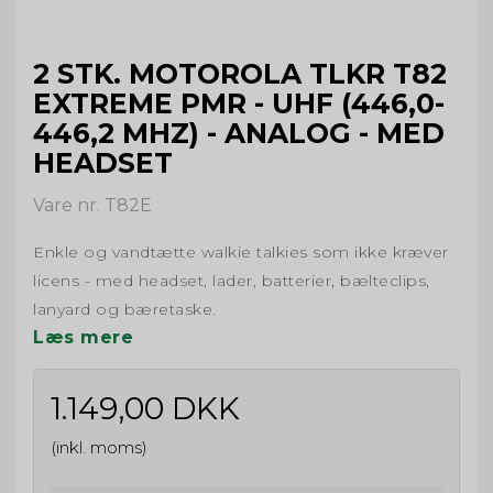
2 STK. MOTOROLA TLKR T82
EXTREME PMR - UHF (446,0-
446,2 MHZ) - ANALOG - MED
HEADSET
Vare nr. T82E
Enkle og vandtætte walkie talkies som ikke kræver
licens - med headset, lader, batterier, bælteclips,
lanyard og bæretaske.
Læs mere
1.149,00 DKK
(inkl. moms)