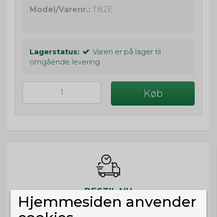
Model/Varenr.:
T82E
Lagerstatus:
Varen er på lager til
omgående levering
Køb
BESTIL NU
Hjemmesiden anvender
så sender vi om
11t 32m 30s
Eller hent i butikken til kl. 17:00