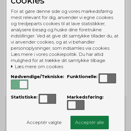
cookies
For at gøre denne side og vores markedsføring
mest relevant for dig, anvender vi egne cookies
og tredjeparts cookies til at lave statistikker,
analysere besøg og huske dine foretrukne
GRATIS LEVERING
indstillinger. Ved at give dit samtykke tillader du, at
Til pakkeboks ved køb for 399 kr.
vi anvender cookies, og at vi behandler
Gratis hjemmelevering for 699 kr.
personoplysninger, som indsamles via cookies.
Læs mere i vores cookiepolitik. Du har altid
mulighed for at trække dit samtykke tilbage.
Læs mere om cookies
Nødvendige/Tekniske:
Funktionelle:
PRISGARANTI
Vi har prisgaranti på alle produkter
Statistiske:
Markedsføring:
Acceptér valgte
Acceptér alle
ALTERNATIVE PRODUKTER