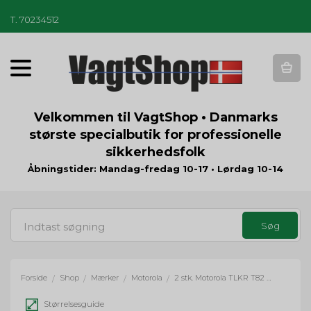
T
.
70234512
T
o
g
g
Velkommen til VagtShop • Danmarks
l
største specialbutik for professionelle
e
sikkerhedsfolk
n
a
Åbningstider: Mandag-fredag 10-17 • Lørdag 10-14
v
i
g
a
t
i
o
Forside
Shop
Mærker
Motorola
2 stk. Motorola TLKR T82 Extreme PMR - UHF (446,0-446,2 MHz) - Analog - med headset
/
/
/
/
n
Størrelsesguide