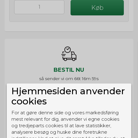
Køb
BESTIL NU
så sender vi om
66t 16m 59s
Eller hent i butikken til kl. 17:00
Hjemmesiden anvender
cookies
For at gøre denne side og vores markedsføring
mest relevant for dig, anvender vi egne cookies
GRATIS LEVERING
og tredjeparts cookies til at lave statistikker,
Til pakkeboks ved køb for 399 kr.
analysere besøg og huske dine foretrukne
Gratis hjemmelevering for 699 kr.