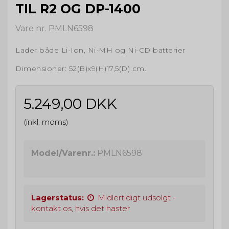
TIL R2 OG DP-1400
Vare nr. PMLN6598
Lader både Li-Ion, Ni-MH og Ni-CD batterier
Dimensioner: 52(B)x9(H)17,5(D) cm.
5.249,00 DKK
(inkl. moms)
Model/Varenr.:
PMLN6598
Lagerstatus:
Midlertidigt udsolgt -
kontakt os, hvis det haster