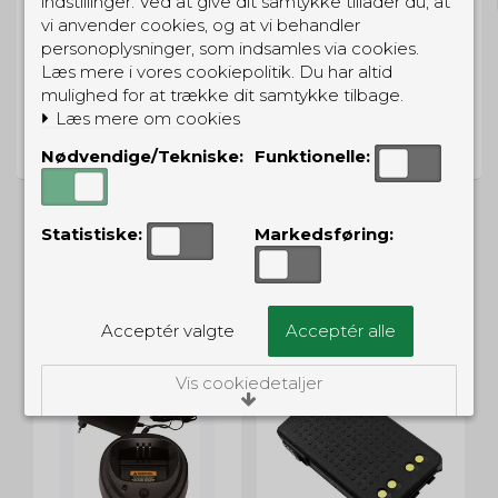
indstillinger. Ved at give dit samtykke tillader du, at
vi anvender cookies, og at vi behandler
personoplysninger, som indsamles via cookies.
Læs mere i vores cookiepolitik. Du har altid
mulighed for at trække dit samtykke tilbage.
PRISGARANTI
Læs mere om cookies
Vi har prisgaranti på alle produkter
Nødvendige/Tekniske:
Funktionelle:
Statistiske:
Markedsføring:
ALTERNATIVE PRODUKTER
Acceptér valgte
Acceptér alle
Vis cookiedetaljer
Nødvendige/Tekniske
Tekniske cookies er nødvendige for, at langt
de fleste hjemmesider fungerer, som de