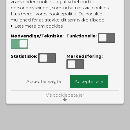
vi anvender cookies, og at vi behandler
personoplysninger, som indsamles via cookies.
Læs mere i vores cookiepolitik. Du har altid
mulighed for at trække dit samtykke tilbage.
Læs mere om cookies
Nødvendige/Tekniske:
Funktionelle:
Statistiske:
Markedsføring:
Acceptér valgte
Acceptér alle
Vis cookiedetaljer
Nødvendige/Tekniske
Tekniske cookies er nødvendige for, at langt
de fleste hjemmesider fungerer, som de
skal. Som navnet angiver, har de kun teknisk
betydning og dermed ikke nogen