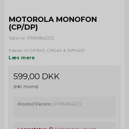
MOTOROLA MONOFON
(CP/DP)
Vare nr. PMMN4013
Passer til GP300, CP040 & DP1400
Læs mere
599,00 DKK
(inkl. moms)
Model/Varenr.:
PMMN4013