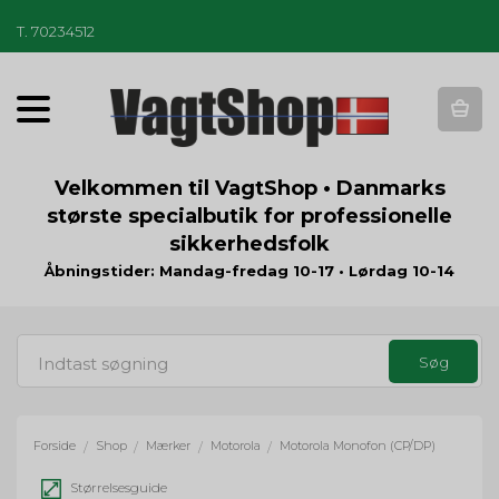
T
.
70234512
T
o
g
g
Velkommen til VagtShop • Danmarks
l
største specialbutik for professionelle
e
sikkerhedsfolk
n
a
Åbningstider: Mandag-fredag 10-17 • Lørdag 10-14
v
i
g
a
t
i
o
Forside
Shop
Mærker
Motorola
Motorola Monofon (CP/DP)
/
/
/
/
n
Størrelsesguide