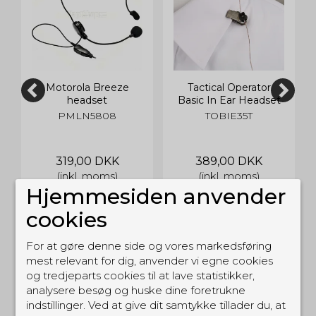
Motorola Breeze
Tactical Operator
headset
Basic In Ear Headset
3,5mm jack -
PMLN5808
TOBIE35T
Transparent
319,00 DKK
389,00 DKK
(inkl. moms)
(inkl. moms)
Hjemmesiden anvender
cookies
For at gøre denne side og vores markedsføring
mest relevant for dig, anvender vi egne cookies
og tredjeparts cookies til at lave statistikker,
analysere besøg og huske dine foretrukne
RELATEREDE PRODUKTER
indstillinger. Ved at give dit samtykke tillader du, at