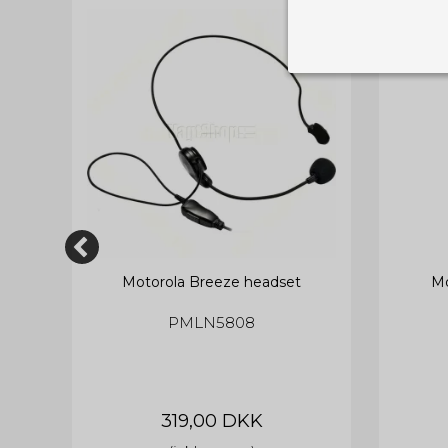
Nødvendige
Tekniske cook
Som navnet a
privatsfære, 
Cookie:
Funktionelle
Funktionelle
PHPSESSID
og indstillin
du har i forho
Motorola Breeze headset
Mo
cookie_consent
Cookie:
Statistiske
PMLN5808
Statistikcook
tempGiftListID
_GRECAPTCHA
hjemmeside. D
der er mest 
finde på side
chosenLang
CONSENT
319,00 DKK
Cookie:
Markedsføri
cart_session_info
addwishLogin