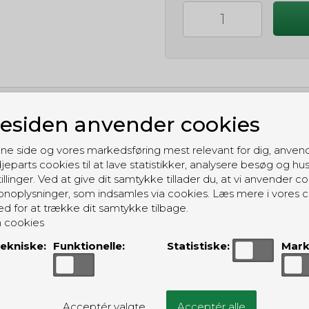
siden anvender cookies
GRATIS LEVERING
Til pakkeboks ved køb for 399 kr.
ne side og vores markedsføring mest relevant for dig, anven
Gratis hjemmelevering for 699 kr.
jeparts cookies til at lave statistikker, analysere besøg og hu
illinger. Ved at give dit samtykke tillader du, at vi anvender co
noplysninger, som indsamles via cookies. Læs mere i vores c
ed for at trække dit samtykke tilbage.
 cookies
ekniske:
Funktionelle:
Statistiske:
Mark
ALTERNATIVE PRODUKTER
Acceptér valgte
Acceptér alle