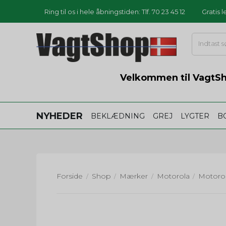
Ring til os i hele åbningstiden: Tlf. 70 23 45 12
Gratis 
Velkommen til VagtSho
NYHEDER
BEKLÆDNING
GREJ
LYGTER
B
Forside
Shop
Mærker
Motorola
/
/
/
/