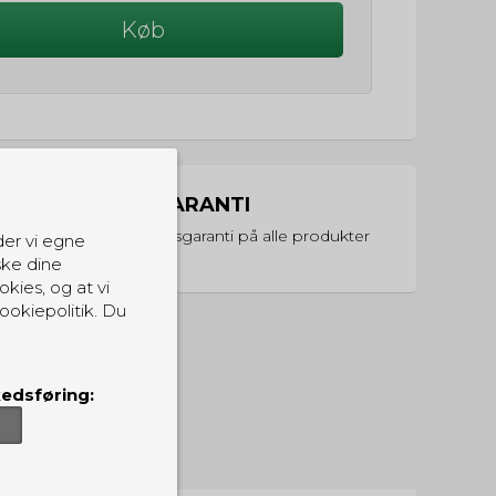
Køb
PRISGARANTI
Vi har prisgaranti på alle produkter
der vi egne
ske dine
okies, og at vi
ookiepolitik. Du
edsføring: