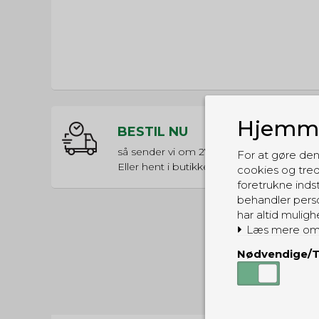
Hjemme
BESTIL NU
så sender vi om
27t 13m 21s
For at gøre den
Eller hent i butikken til kl. 17:00
cookies og tred
foretrukne indst
behandler perso
har altid muligh
Læs mere om
Nødvendige/T