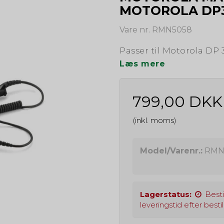
MOTOROLA DP3
Vare nr. RMN5058
Passer til Motorola DP 
Læs mere
799,00 DKK
(inkl. moms)
Model/Varenr.:
RMN
Lagerstatus:
Besti
leveringstid efter bestil