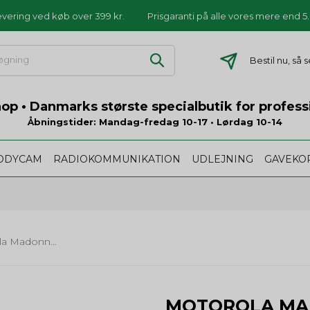
levering ved køb over 399 kr.
Prisgaranti på alle vores mere end 
Bestil nu, så
p • Danmarks største specialbutik for profess
Åbningstider: Mandag-fredag 10-17 • Lørdag 10-14
ODYCAM
RADIOKOMMUNIKATION
UDLEJNING
GAVEKO
Motorola Madonna headset til Motorola DP3000 Serie
MOTOROLA MA