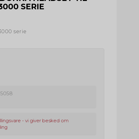
000 SERIE
3000 serie
5058
llingsvare - vi giver besked om
ling