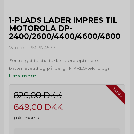
1-PLADS LADER IMPRES TIL
MOTOROLA DP-
2400/2600/4400/4600/4800
Vare nr. PMPN4577
Forlænget taletid takket være optimeret
batterilevetid og pålidelig IMPRES-teknologi.
Læs mere
TILBUD
829,00 DKK
649,00 DKK
(inkl. moms)