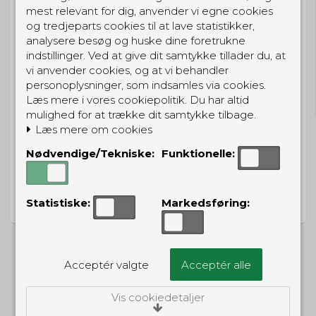
mest relevant for dig, anvender vi egne cookies
og tredjeparts cookies til at lave statistikker,
analysere besøg og huske dine foretrukne
indstillinger. Ved at give dit samtykke tillader du, at
GRATIS LEVERING
vi anvender cookies, og at vi behandler
personoplysninger, som indsamles via cookies.
Til pakkeboks ved køb for 399 kr.
Gratis hjemmelevering for 699 kr.
Læs mere i vores cookiepolitik. Du har altid
mulighed for at trække dit samtykke tilbage.
Læs mere om cookies
Nødvendige/Tekniske:
Funktionelle:
PRISGARANTI
Vi har prisgaranti på alle produkter
Statistiske:
Markedsføring:
Acceptér valgte
Acceptér alle
ALTERNATIVE PRODUKTER
Vis cookiedetaljer