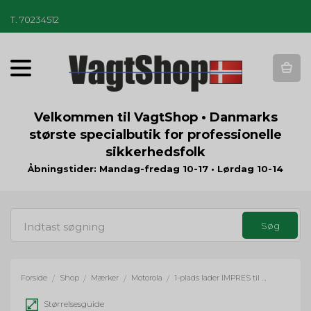
T
.
70234512
T
o
g
g
Velkommen til VagtShop • Danmarks
l
største specialbutik for professionelle
e
sikkerhedsfolk
n
a
Åbningstider: Mandag-fredag 10-17 • Lørdag 10-14
v
i
g
a
t
i
o
Forside
Shop
Mærker
Motorola
1-plads lader IMPRES til Motorola DP-2400/2600/4400/4600/4800
/
/
/
/
n
Størrelsesguide