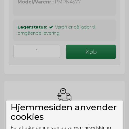
Model/Varenr.:
PMPN4577
Lagerstatus:
Varen er på lager til
omgående levering
Køb
Hjemmesiden anvender
BESTIL NU
cookies
så sender vi om
47t 53m 34s
Eller hent i butikken til kl. 17:00
For at gøre denne side og vores markedsføring