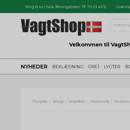
Ring til os i hele åbningstiden: Tlf. 70 23 45 12
Gratis 
Velkommen til VagtSho
NYHEDER
BEKLÆDNING
GREJ
LYGTER
B
Forside
Shop
Mærker
Motorola
/
/
/
/