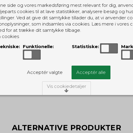
ne side og vores markedsføring mest relevant for dig, anven
jeparts cookies til at lave statistikker, analysere besøg og hu
illinger. Ved at give dit samtykke tillader du, at vi anvender co
noplysninger, som indsamles via cookies. Læs mere i vores c
ed for at trække dit samtykke tilbage.
 cookies
ekniske:
Funktionelle:
Statistiske:
Mark
GRATIS LEVERING
Acceptér valgte
Acceptér alle
Til pakkeboks ved køb for 399 kr.
Gratis hjemmelevering for 699 kr.
Vis cookiedetaljer
/Tekniske
ies er nødvendige for, at langt de fleste hjemmesider funger
ngiver, har de kun teknisk betydning og dermed ikke nogen i
idet de ikke registrerer, hvad du søger efter på andre hjemme
ALTERNATIVE PRODUKTER
Oprindelse:
Beskrivelse: