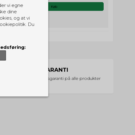
der vi egne
Køb
ske dine
okies, og at vi
ookiepolitik. Du
edsføring:
PRISGARANTI
Vi har prisgaranti på alle produkter
er, som de skal.
ndvirkning på din
sider.
Udløber: