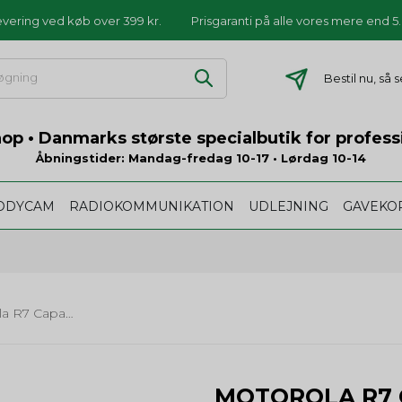
levering ved køb over 399 kr.
Prisgaranti på alle vores mere end 
Bestil nu, så
p • Danmarks største specialbutik for profess
Åbningstider: Mandag-fredag 10-17 • Lørdag 10-14
ODYCAM
RADIOKOMMUNIKATION
UDLEJNING
GAVEKO
Motorola R7 Capable - UHF (403-527 MHz) - Analog og Digital - med Li-Ion batteri - uden lader
MOTOROLA R7 C