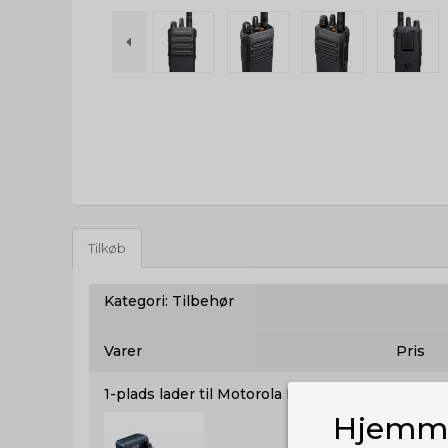
Tilkøb
Kategori:
Tilbehør
Varer
Pris
1-plads lader til Motorola DP2400
Hjemme
649,00 DKK