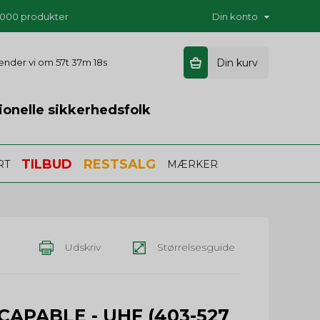
5.000 produkter
Din konto
 sender vi om
57t 37m 17s
Din kurv
ionelle sikkerhedsfolk
TILBUD
RESTSALG
RT
MÆRKER
Udskriv
Størrelsesguide
APABLE - UHF (403-527