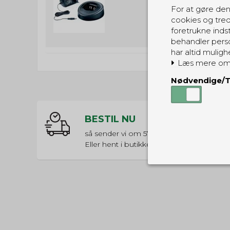
(inkl. moms)
For at gøre den
cookies og tred
foretrukne indst
behandler perso
har altid muligh
Læs mere om
Nødvendige/T
BESTIL NU
så sender vi om
57t 37m 17s
Eller hent i butikken til kl. 17:00
Nødvendige
Tekniske cook
Som navnet a
privatsfære, 
Cookie:
Funktionelle