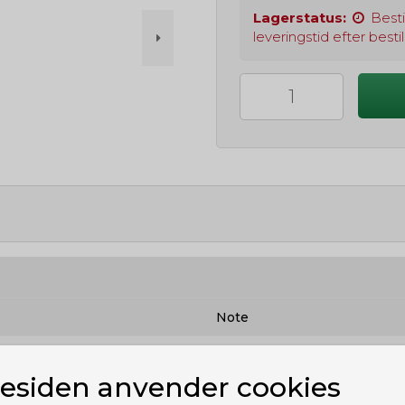
Lagerstatus:
Besti
leveringstid efter bestil
Note
siden anvender cookies
Varen er på lager til
omgående levering