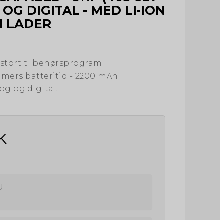
OG DIGITAL - MED LI-ION
N LADER
 stort tilbehørsprogram.
 timers batteritid - 2200 mAh.
og og digital.
K
U