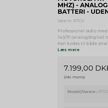
MHZ) - ANALOG 
BATTERI - UDE
Vare nr. R7CU
Professionel radio med
14,5/19 (analog/digital)
Kan kodes til både anal
Læs mere
7.199,00 DK
(inkl. moms)
Model/Varenr.:
R7C