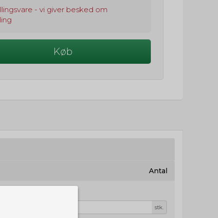
llingsvare - vi giver besked om
ling
Køb
Antal
stk.