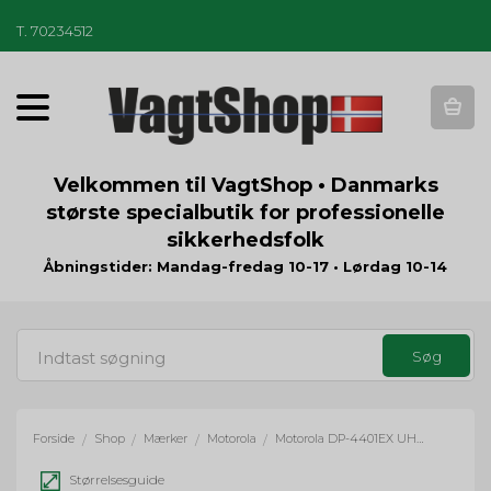
T
.
70234512
T
o
g
g
Velkommen til VagtShop • Danmarks
l
største specialbutik for professionelle
e
sikkerhedsfolk
n
a
Åbningstider: Mandag-fredag 10-17 • Lørdag 10-14
v
i
g
a
t
i
o
Forside
Shop
Mærker
Motorola
Motorola DP-4401EX UHF (403-470 MHz) - inkl. Li-Ion batteri
/
/
/
/
n
Størrelsesguide