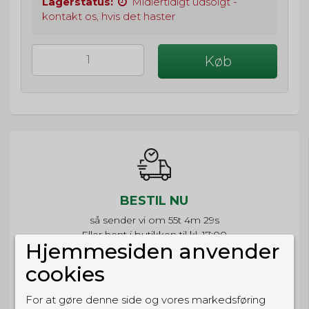
Lagerstatus:
Midlertidigt udsolgt -
kontakt os, hvis det haster
Køb
BESTIL NU
så sender vi om
55t 4m 29s
Eller hent i butikken til kl. 17:00
Hjemmesiden anvender
cookies
For at gøre denne side og vores markedsføring