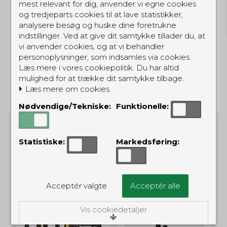
GRATIS LEVERING
mest relevant for dig, anvender vi egne cookies
og tredjeparts cookies til at lave statistikker,
Til pakkeboks ved køb for 399 kr.
analysere besøg og huske dine foretrukne
Gratis hjemmelevering for 699 kr.
indstillinger. Ved at give dit samtykke tillader du, at
vi anvender cookies, og at vi behandler
personoplysninger, som indsamles via cookies.
Læs mere i vores cookiepolitik. Du har altid
mulighed for at trække dit samtykke tilbage.
PRISGARANTI
Læs mere om cookies
Vi har prisgaranti på alle produkter
Nødvendige/Tekniske:
Funktionelle:
Statistiske:
Markedsføring:
ALTERNATIVE PRODUKTER
Acceptér valgte
Acceptér alle
TILBUD
Vis cookiedetaljer