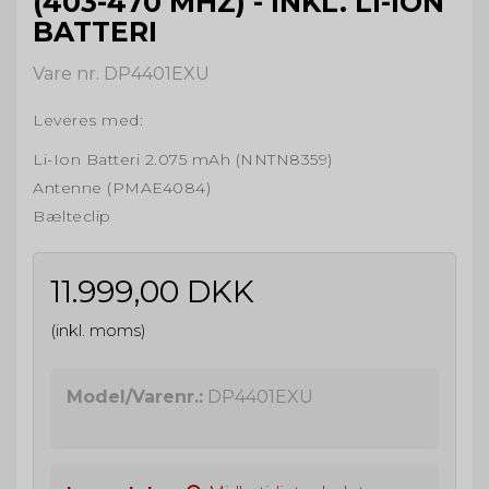
(403-470 MHZ) - INKL. LI-ION
BATTERI
Vare nr. DP4401EXU
Leveres med:
Li-Ion Batteri 2.075 mAh (NNTN8359)
Antenne (PMAE4084)
Bælteclip
11.999,00 DKK
(inkl. moms)
Model/Varenr.:
DP4401EXU