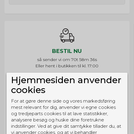
BESTIL NU
så sender vi om
70t 58m 36s
Eller hent i butikken til kl. 17:00
Hjemmesiden anvender
cookies
GRATIS LEVERING
For at gøre denne side og vores markedsføring
mest relevant for dig, anvender vi egne cookies
Til pakkeboks ved køb for 399 kr.
Gratis hjemmelevering for 699 kr.
og tredjeparts cookies til at lave statistikker,
analysere besøg og huske dine foretrukne
indstillinger. Ved at give dit samtykke tillader du, at
vi anvender cookies, og at vi behandler