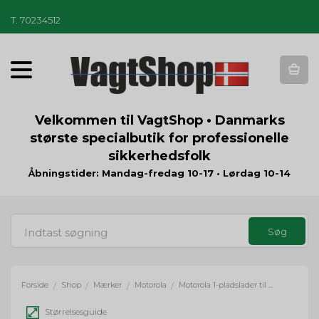
T
.
70234512
T
o
g
g
Velkommen til VagtShop • Danmarks
l
største specialbutik for professionelle
e
sikkerhedsfolk
n
a
Åbningstider: Mandag-fredag 10-17 • Lørdag 10-14
v
i
g
a
t
i
o
Forside
Shop
Mærker
Motorola
Motorola 1-pladslader til Motorola SL1600
/
/
/
/
n
Størrelsesguide