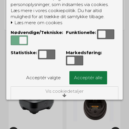
personoplysninger, som indsamles via cookies.
Læs mere i vores cookiepolitik. Du har altid
PRISGARANTI
mulighed for at trække dit samtykke tilbage.
Vi har prisgaranti på alle produkter
Læs mere om cookies
Nødvendige/Tekniske:
Funktionelle:
Statistiske:
Markedsføring:
ALTERNATIVE PRODUKTER
Acceptér valgte
Acceptér alle
Vis cookiedetaljer
Nødvendige/Tekniske
Tekniske cookies er nødvendige for, at langt
de fleste hjemmesider fungerer, som de
skal. Som navnet angiver, har de kun teknisk
betydning og dermed ikke nogen