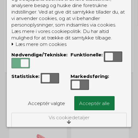
GRATIS LEVERING
analysere besøg og huske dine foretrukne
indstillinger. Ved at give dit samtykke tillader du, at
Til pakkeboks ved køb for 399 kr.
vi anvender cookies, og at vi behandler
Gratis hjemmelevering for 699 kr.
personoplysninger, som indsamles via cookies.
Læs mere i vores cookiepolitik. Du har altid
mulighed for at trække dit samtykke tilbage.
Læs mere om cookies
PRISGARANTI
Nødvendige/Tekniske:
Funktionelle:
Vi har prisgaranti på alle produkter
Statistiske:
Markedsføring:
ALTERNATIVE PRODUKTER
Acceptér valgte
Acceptér alle
Vis cookiedetaljer
Nødvendige/Tekniske