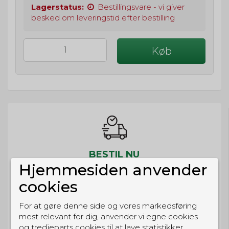
Lagerstatus:
Bestillingsvare - vi giver
besked om leveringstid efter bestilling
Køb
BESTIL NU
Hjemmesiden anvender
så sender vi om
57t 29m 21s
Eller hent i butikken til kl. 17:00
cookies
For at gøre denne side og vores markedsføring
mest relevant for dig, anvender vi egne cookies
og tredjeparts cookies til at lave statistikker,