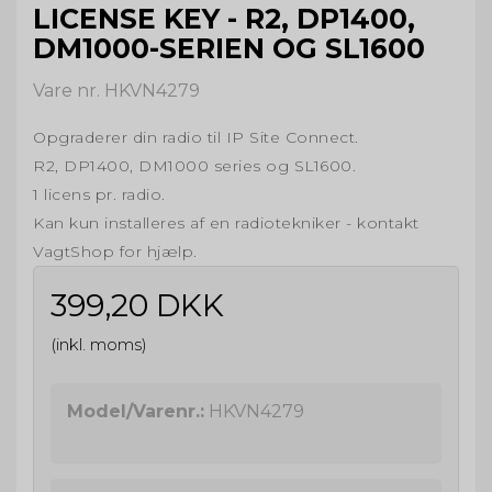
LICENSE KEY - R2, DP1400,
DM1000-SERIEN OG SL1600
Vare nr. HKVN4279
Opgraderer din radio til IP Site Connect.
R2, DP1400, DM1000 series og SL1600.
1 licens pr. radio.
Kan kun installeres af en radiotekniker - kontakt
VagtShop for hjælp.
399,20 DKK
(inkl. moms)
Model/Varenr.:
HKVN4279