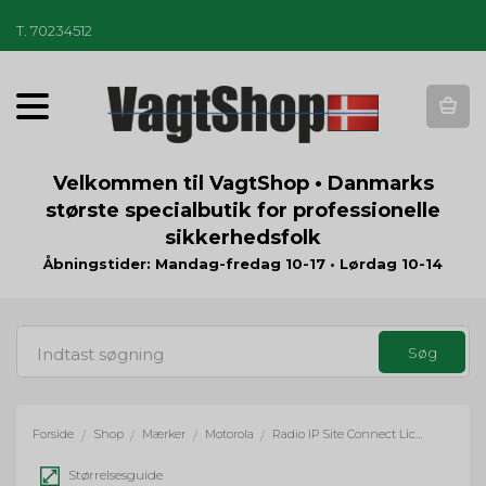
T
.
70234512
T
o
g
g
Velkommen til VagtShop • Danmarks
l
største specialbutik for professionelle
e
sikkerhedsfolk
n
a
Åbningstider: Mandag-fredag 10-17 • Lørdag 10-14
v
i
g
a
t
i
o
Forside
Shop
Mærker
Motorola
Radio IP Site Connect License Key - R2, DP1400, DM1000-serien og SL1600
/
/
/
/
n
Størrelsesguide