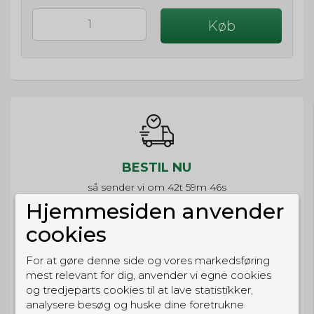
Køb
BESTIL NU
så sender vi om
42t 59m 46s
Eller hent i butikken til kl. 17:00
Hjemmesiden anvender
cookies
For at gøre denne side og vores markedsføring
mest relevant for dig, anvender vi egne cookies
GRATIS LEVERING
og tredjeparts cookies til at lave statistikker,
Til pakkeboks ved køb for 399 kr.
analysere besøg og huske dine foretrukne
Gratis hjemmelevering for 699 kr.