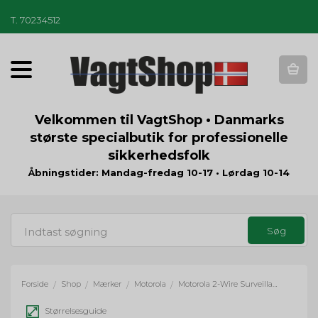
T
.
70234512
T
o
g
g
Velkommen til VagtShop • Danmarks
l
største specialbutik for professionelle
e
sikkerhedsfolk
n
a
Åbningstider: Mandag-fredag 10-17 • Lørdag 10-14
v
i
g
a
t
i
o
Forside
Shop
Mærker
Motorola
Motorola 2-Wire Surveillance Kit w. Audio Translucent Tube
/
/
/
/
n
Størrelsesguide