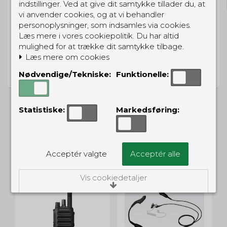
indstillinger. Ved at give dit samtykke tillader du, at
vi anvender cookies, og at vi behandler
personoplysninger, som indsamles via cookies.
Læs mere i vores cookiepolitik. Du har altid
mulighed for at trække dit samtykke tilbage.
PRISGARANTI
Læs mere om cookies
Vi har prisgaranti på alle produkter
Nødvendige/Tekniske:
Funktionelle:
Statistiske:
Markedsføring:
ALTERNATIVE PRODUKTER
Acceptér valgte
Acceptér alle
Vis cookiedetaljer
Nødvendige/Tekniske
Tekniske cookies er nødvendige for, at langt
de fleste hjemmesider fungerer, som de