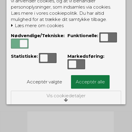
vi anvender cookies, og at vi behandler
personoplysninger, som indsamles via cookies.
Tactical Keyholder
Security
Læs mere i vores cookiepolitik. Du har altid
(Webbing Keychain) -
slipseklemme -
sort
sølvfarvet
mulighed for at trække dit samtykke tilbage.
TKBK
SECTIE2
Læs mere om cookies
Nødvendige/Tekniske:
Funktionelle:
49,00 DKK
89,00 DKK
(inkl. moms)
(inkl. moms)
Statistiske:
Markedsføring:
Acceptér valgte
Acceptér alle
Vis cookiedetaljer
RELATEREDE PRODUKTER
Nødvendige/Tekniske
Tekniske cookies er nødvendige for, at langt
de fleste hjemmesider fungerer, som de
skal. Som navnet angiver, har de kun teknisk
betydning og dermed ikke nogen