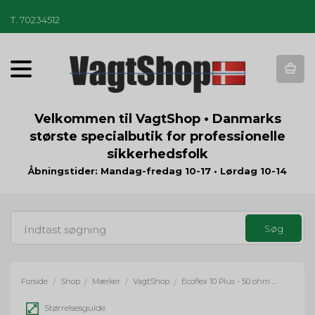
T
.
70234512
T
o
g
g
Velkommen til VagtShop • Danmarks
l
største specialbutik for professionelle
e
sikkerhedsfolk
n
a
Åbningstider: Mandag-fredag 10-17 • Lørdag 10-14
v
i
g
a
t
i
o
Forside
Shop
Mærker
VagtShop
Ecoflex 10 Plus - 50 ohm Coax - pr. meter
/
/
/
/
n
Størrelsesguide