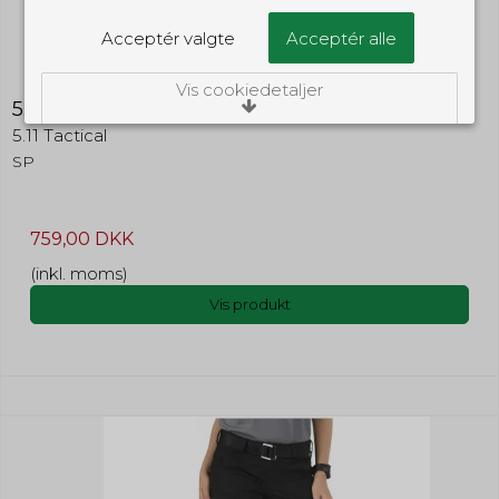
Acceptér valgte
Acceptér alle
Vis cookiedetaljer
5.11 Stryke Pant
5.11 Tactical
Nødvendige/Tekniske
SP
Tekniske cookies er nødvendige for, at langt
de fleste hjemmesider fungerer, som de
skal. Som navnet angiver, har de kun teknisk
betydning og dermed ikke nogen
759,00 DKK
indvirkning på din privatsfære, idet de ikke
registrerer, hvad du søger efter på andre
(inkl. moms)
hjemmesider.
Vis produkt
Cookie:
Udløber:
Funktionelle
Funktionelle cookies anvendes for at huske
PHPSESSID
Session
dine brugerpræferencer ved at huske de
valg og indstillinger du foretager på
Oprindelse:
hjemmesiden, det kan f.eks. dreje sig om,
System
hvilke præferencer du har i forhold til sprog
Beskrivelse:
og tekststørrelse.
Denne cookie bruges af serveren til
at holde styr på din session.
Cookie:
Udløber:
Statistiske