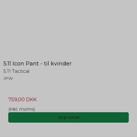
5.11 Icon Pant - til kvinder
5.11 Tactical
IPW
759,00 DKK
(inkl. moms)
Vis produkt