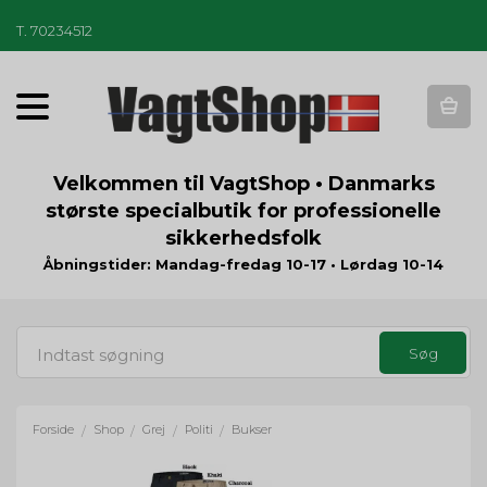
T
.
70234512
T
o
g
g
Velkommen til VagtShop • Danmarks
l
største specialbutik for professionelle
e
sikkerhedsfolk
n
a
Åbningstider: Mandag-fredag 10-17 • Lørdag 10-14
v
i
g
a
t
i
o
Forside
Shop
Grej
Politi
Bukser
/
/
/
/
n